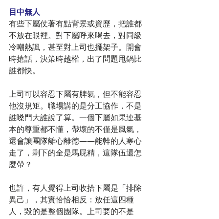
目中無人
有些下屬仗著有點背景或資歷，把誰都
不放在眼裡。對下屬呼來喝去，對同級
冷嘲熱諷，甚至對上司也擺架子。開會
時搶話，決策時越權，出了問題甩鍋比
誰都快。
上司可以容忍下屬有脾氣，但不能容忍
他沒規矩。職場講的是分工協作，不是
誰嗓門大誰說了算。一個下屬如果連基
本的尊重都不懂，帶壞的不僅是風氣，
還會讓團隊離心離德——能幹的人寒心
走了，剩下的全是馬屁精，這隊伍還怎
麼帶？
也許，有人覺得上司收拾下屬是「排除
異己」，其實恰恰相反：放任這四種
人，毀的是整個團隊。上司要的不是