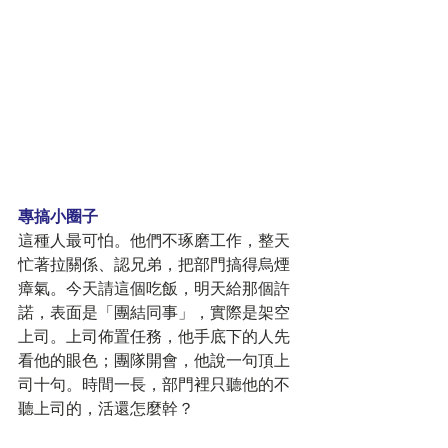
專搞小圈子
這種人最可怕。他們不琢磨工作，整天
忙著拉關係、認兄弟，把部門搞得烏煙
瘴氣。今天請這個吃飯，明天給那個許
諾，表面是「團結同事」，實際是架空
上司。上司佈置任務，他手底下的人先
看他的眼色；團隊開會，他說一句頂上
司十句。時間一長，部門裡只聽他的不
聽上司的，活還怎麼幹？