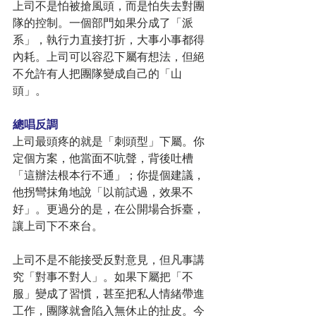
上司不是怕被搶風頭，而是怕失去對團
隊的控制。一個部門如果分成了「派
系」，執行力直接打折，大事小事都得
內耗。上司可以容忍下屬有想法，但絕
不允許有人把團隊變成自己的「山
頭」。
總唱反調
上司最頭疼的就是「刺頭型」下屬。你
定個方案，他當面不吭聲，背後吐槽
「這辦法根本行不通」；你提個建議，
他拐彎抹角地說「以前試過，效果不
好」。更過分的是，在公開場合拆臺，
讓上司下不來台。
上司不是不能接受反對意見，但凡事講
究「對事不對人」。如果下屬把「不
服」變成了習慣，甚至把私人情緒帶進
工作，團隊就會陷入無休止的扯皮。今