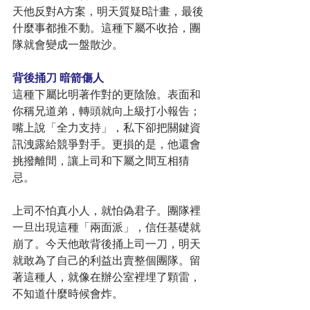
天他反對A方案，明天質疑B計畫，最後
什麼事都推不動。這種下屬不收拾，團
隊就會變成一盤散沙。
背後捅刀 暗箭傷人
這種下屬比明著作對的更陰險。表面和
你稱兄道弟，轉頭就向上級打小報告；
嘴上說「全力支持」，私下卻把關鍵資
訊洩露給競爭對手。更損的是，他還會
挑撥離間，讓上司和下屬之間互相猜
忌。
上司不怕真小人，就怕偽君子。團隊裡
一旦出現這種「兩面派」，信任基礎就
崩了。今天他敢背後捅上司一刀，明天
就敢為了自己的利益出賣整個團隊。留
著這種人，就像在辦公室裡埋了顆雷，
不知道什麼時候會炸。