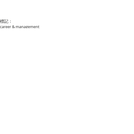
標記：
career & management
留言
撰寫留言......