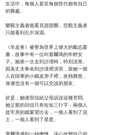
生活中，每個人甚至每個世代都有自己
的難處。
樂觀主義者能看見甜甜圈，悲觀主義者
只能看到孔中深淵。
《羊皮卷》被譽為世界上偉大的勵志叢
書，故事中有一位叫塞爾瑪的年輕女
子。她第一次去到沙漠時，特別沮喪。
因為丈夫奉命到沙漠裡演習，留她一個
人在陸軍的小鐵皮房子裡，炎熱難熬，
身邊也沒有一個可以交談的朋友。
於是，她便寫信給父母訴說這種苦悶。
她父親的回信只有短短三行字：兩個人
從牢房的鐵窗望出去，一個人看到了泥
土，一個人看到了星星。
塞爾瑪感到一絲慚愧，決心改變自己的