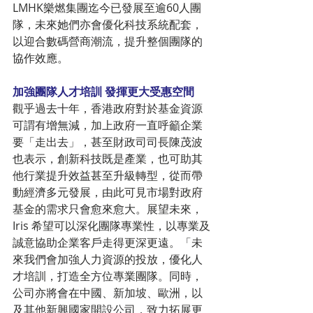
LMHK樂燃集團迄今已發展至逾60人團
隊，未來她們亦會優化科技系統配套，
以迎合數碼營商潮流，提升整個團隊的
協作效應。
加強團隊人才培訓 發揮更大受惠空間
觀乎過去十年，香港政府對於基金資源
可謂有增無減，加上政府一直呼籲企業
要「走出去」，甚至財政司司長陳茂波
也表示，創新科技既是產業，也可助其
他行業提升效益甚至升級轉型，從而帶
動經濟多元發展，由此可見市場對政府
基金的需求只會愈來愈大。展望未來，
Iris 希望可以深化團隊專業性，以專業及
誠意協助企業客戶走得更深更遠。「未
來我們會加強人力資源的投放，優化人
才培訓，打造全方位專業團隊。同時，
公司亦將會在中國、新加坡、歐洲，以
及其他新興國家開設公司，致力拓展更