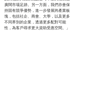
廣闊市場足跡。另一方面，我們亦會保
持固有競爭優勢，進一步發展跨產業板
塊，包括社企、商會、大學，以及更多
不同界別的企業，透過更多配對可能
性，為客戶尋求更大資助受惠空間。」
Iris 分享到企業在申請政府基金時，要留
意準備好所需文件，特別是想要發展海
外市場，務必要預備好檢測、商標等特
別證照，以減少局方覆檢時文件往來補
交的時間，有助加快整個流程。 