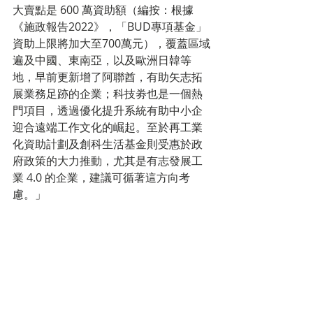
大賣點是 600 萬資助額（編按：根據
《施政報告2022》，「BUD專項基金」
資助上限將加大至700萬元），覆蓋區域
遍及中國、東南亞，以及歐洲日韓等
地，早前更新增了阿聯酋，有助矢志拓
展業務足跡的企業；科技劵也是一個熱
門項目，透過優化提升系統有助中小企
迎合遠端工作文化的崛起。至於再工業
化資助計劃及創科生活基金則受惠於政
府政策的大力推動，尤其是有志發展工
業 4.0 的企業，建議可循著這方向考
慮。」 