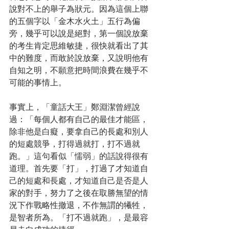
說對不上的舉子為狀元。因為這個上聯
的五個字以「金木水火土」五行為偏
旁，幾乎可以說是絕對，第一個說放棄
的考生肯定思維敏捷，很快就看出了其
中的難度，而敢於說放棄，又說明他有
自知之明，不願意把時間浪費在幾乎不
可能的事情上。
事實上，「童話大王」鄭淵潔曾經說
過：「每個人都有自己的最佳才能區，
除非他是白癡，要拿自己的長處和別人
的短處競爭，打得過就打，打不過就
跑。」這句看似「懦弱」的話說得很有
道理。首先要「打」，打過了才知道自
己的短處和長處，才知道自己是否是人
家的對手，努力了之後在取勝無望的情
況下作戰略性撤退，不作無謂的犧牲，
是智者所為。「打不過就跑」，是最容