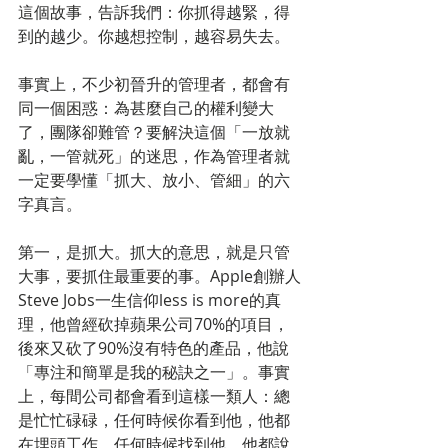
這個故事，告訴我們：你抓得越緊，得
到的越少。你越想控制，越容易失去。
事實上，不少初晉升的管理者，都會有
同一個困惑：為甚麼自己的權利變大
了，團隊卻難管？要解決這個「一放就
亂，一管就死」的迷思，作為管理者就
一定要學懂「抓大、放小、管細」的六
字真言。
第一，是抓大。抓大的意思，就是只管
大事，要抓住最重要的事。Apple創辦人
Steve Jobs一生信仰less is more的真
理，他曾經砍掉蘋果公司70%的項目，
後來又砍了90%沒有特色的產品，他說
「專注和簡單是我的秘訣之一」。事實
上，每間公司都會看到這樣一類人：總
是忙忙碌碌，任何時候你看到他，他都
在埋頭工作，任何時候找到他，他都說