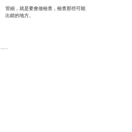
管細，就是要會做檢查，檢查那些可能
出錯的地方。
標記：
career & management
留言
撰寫留言......