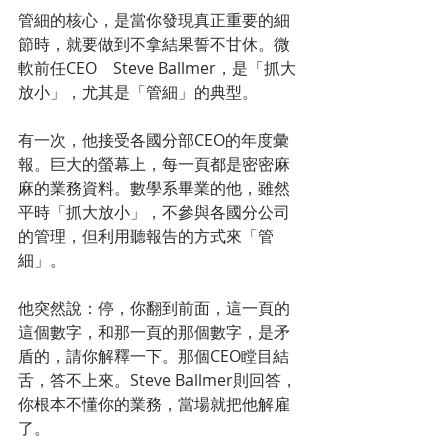
管細的核心，是當你發現真正重要的細
節時，就要做到不拿結果誓不甘休。微
軟前任CEO　Steve Ballmer，是「抓大
放小」，尤其是「管細」的典型。
有一次，他接受各國分部CEO的年度彙
報。巨大的螢幕上，每一頁都是密密麻
麻的業務資料。數學系畢業的他，雖然
平時「抓大放小」，不參與各國分公司
的管理，但利用聽報告的方式來「管
細」。
他突然說：停，你翻到前面，這一頁的
這個數字，和那一頁的那個數字，是矛
盾的，請你解釋一下。那個CEO瞠目結
舌，答不上來。Steve Ballmer則回答，
你根本不懂你的業務，當場就把他解雇
了。