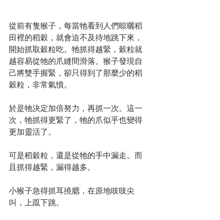
從前有隻猴子，每當牠看到人們晾曬稻
田裡的稻穀，就會迫不及待地跳下來，
開始抓取穀粒吃。牠抓得越緊，穀粒就
越容易從牠的爪縫間滑落。猴子發現自
己將雙手握緊，卻只得到了那麼少的稻
穀粒，非常氣憤。
於是牠決定加倍努力，再抓一次。這一
次，牠抓得更緊了，牠的爪似乎也變得
更加靈活了。
可是稻穀粒，還是從牠的手中漏走。而
且抓得越緊，漏得越多。
小猴子急得抓耳撓腮，在原地吱吱尖
叫，上躥下跳。