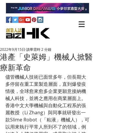
2022年9月15日
讀畢需時 2 分鐘
港產「史萊姆」機械人掀醫
療新革命
儘管機械人技術已面世多年，但長期大
多停留在重工業製造層面，直到爆發疫
情後，全球愈來愈多企業更願意接納機
械人科技，並將之應用在商業層面上。
香港中文大學機械與自動化工程系的張
麗教授（Li Zhang）與同事就研發出一
款Slime Robot（「粘液」機械人），可
以用來執行平常人所到不了的領域，例