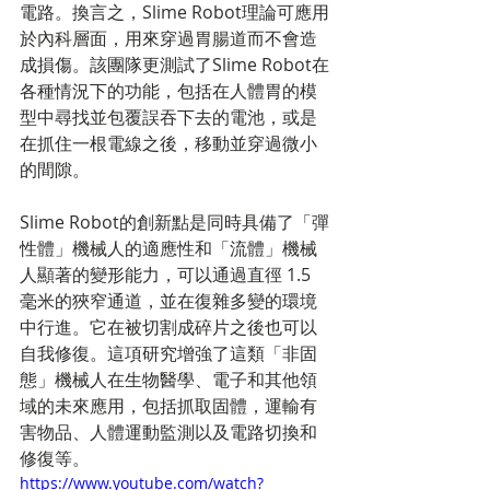
電路。換言之，Slime Robot理論可應用
於內科層面，用來穿過胃腸道而不會造
成損傷。該團隊更測試了Slime Robot在
各種情況下的功能，包括在人體胃的模
型中尋找並包覆誤吞下去的電池，或是
在抓住一根電線之後，移動並穿過微小
的間隙。
Slime Robot的創新點是同時具備了「彈
性體」機械人的適應性和「流體」機械
人顯著的變形能力，可以通過直徑 1.5 
毫米的狹窄通道，並在復雜多變的環境
中行進。它在被切割成碎片之後也可以
自我修復。這項研究增強了這類「非固
態」機械人在生物醫學、電子和其他領
域的未來應用，包括抓取固體，運輸有
害物品、人體運動監測以及電路切換和
修復等。
https://www.youtube.com/watch?