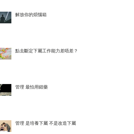
解放你的煩惱箱
點去斷定下屬工作能力差唔差？
管理 最怕用錯藥
管理 是培養下屬 不是改造下屬