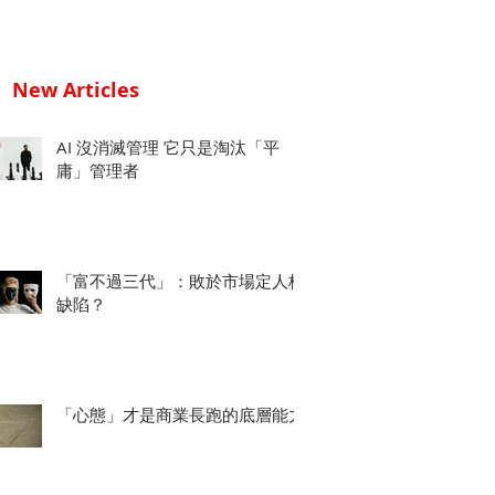
New Articles
AI 沒消滅管理 它只是淘汰「平
庸」管理者
「富不過三代」：敗於市場定人格
缺陷？
「心態」才是商業長跑的底層能力