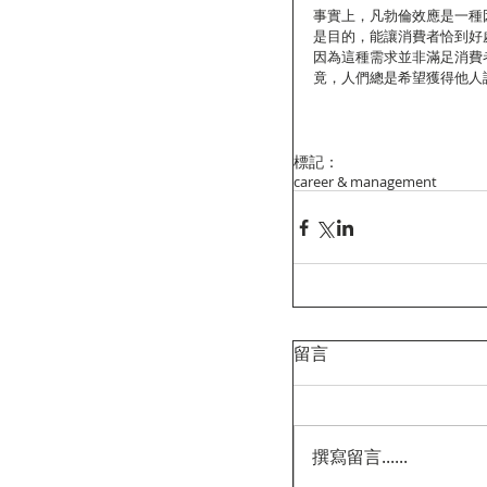
事實上，凡勃倫效應是一種
是目的，能讓消費者恰到好
因為這種需求並非滿足消費
竟，人們總是希望獲得他人
標記：
career & management
留言
撰寫留言......