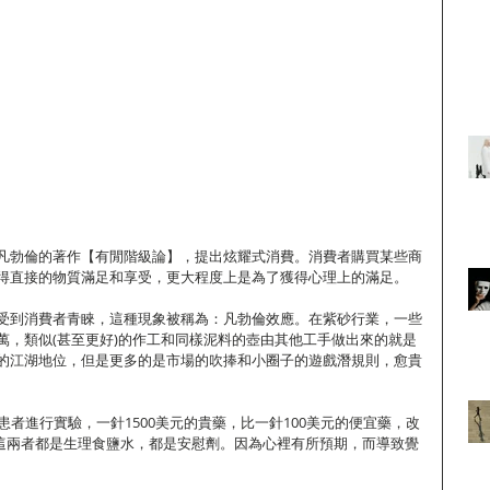
凡勃倫的著作【有閒階級論】，提出炫耀式消費。消費者購買某些商
得直接的物質滿足和享受，更大程度上是為了獲得心理上的滿足。
受到消費者青睞，這種現象被稱為：凡勃倫效應。在紫砂行業，一些
萬，類似(甚至更好)的作工和同樣泥料的壺由其他工手做出來的就是
的江湖地位，但是更多的是市場的吹捧和小圈子的遊戲潛規則，愈貴
患者進行實驗，一針1500美元的貴藥，比一針100美元的便宜藥，改
其實這兩者都是生理食鹽水，都是安慰劑。因為心裡有所預期，而導致覺