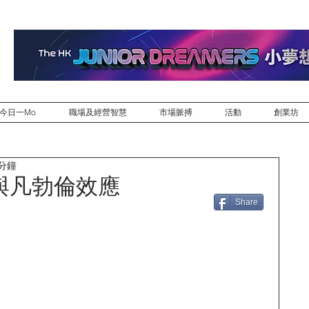
今日一Mo
職場及經營智慧
市場脈搏
活動
創業坊
 分鐘
與凡勃倫效應
Share