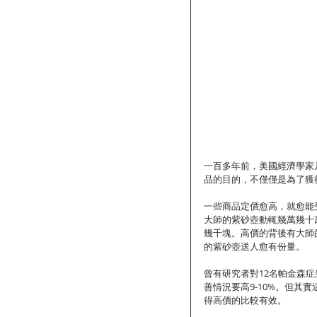
一百多年前，美國經濟學家
品的目的，不僅僅是為了獲
一些商品定價愈高，就愈能
大師的紫砂壺動輒幾萬幾十
幾千塊。高價的背後有大師
的紫砂壺送人愈有份量。
曾有研究者對12名帕金森症
善情況要高9-10%。但
得高價的比較有效。