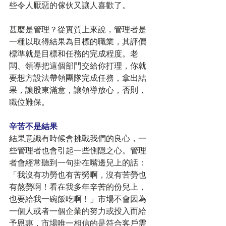
些令人厭惡的傢伙又讓人喜歡了。
甚麼是管理？從實質上來說，管理者是
一種以取得結果為目標的職業，其評價
標準就是目標和任務的完成程度。老
闆、領導把這個部門交給你打理，你就
要想方設法帶領團隊完成任務，拿出結
果，讓股東滿意，讓領導放心，否則，
職位難保。
辛苦不是結果
結果意識有時候會挑戰我們的良心，一
些管理者也會引起一些惻隱之心。管理
者會經常聽到一句掛在嘴邊兒上的話：
「我沒有功勞也有苦勞啊，沒有苦勞也
有熬勞啊！看在我多年辛苦的份兒上，
也要給我一碗飯吃啊！」市場不會因為
一個人或者一個企業的努力或投入而給
予恩惠，市場唯一相信的是符合客戶需