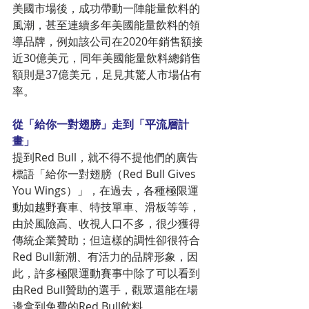
美國市場後，成功帶動一陣能量飲料的
風潮，甚至連續多年美國能量飲料的領
導品牌，例如該公司在2020年銷售額接
近30億美元，同年美國能量飲料總銷售
額則是37億美元，足見其驚人市場佔有
率。
從「給你一對翅膀」走到「平流層計
畫」
提到Red Bull，就不得不提他們的廣告
標語「給你一對翅膀（Red Bull Gives 
You Wings）」，在過去，各種極限運
動如越野賽車、特技單車、滑板等等，
由於風險高、收視人口不多，很少獲得
傳統企業贊助；但這樣的調性卻很符合
Red Bull新潮、有活力的品牌形象，因
此，許多極限運動賽事中除了可以看到
由Red Bull贊助的選手，觀眾還能在場
邊拿到免費的Red Bull飲料。