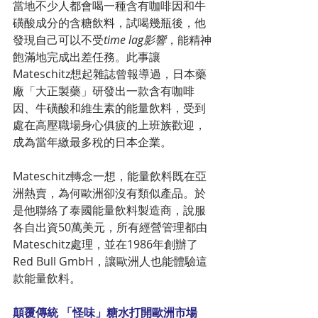
當地不少人都會喝一種含有咖啡因和牛
磺酸成分的含糖飲料，試喝幾瓶後，他
發現自己可以不受
time lag影響
，能精神
飽滿地完成出差任務。此事讓
Mateschitz想起雜誌曾報導過，日本藥
廠「大正製藥」研發出一款含有咖啡
因、牛磺酸和維生素的能量飲料，受到
處在高壓職場身心俱疲的上班族歡迎，
成為當年繳最多稅的日本企業。
Mateschitz轉念一想，能量飲料既在亞
洲熱賣，為何歐洲卻沒有類似產品。於
是他聯絡了泰國能量飲料製造商，說服
各自出資50萬美元，所有經營管理都由
Mateschitz處理，並在1986年創辦了
Red Bull GmbH，讓歐洲人也能體驗這
款能量飲料。
顛覆傳統 「怪味」糖水打開歐洲市場