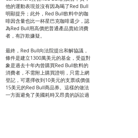
他的運動表現並沒有因為喝了Red Bull
明顯提升；此外，Red Bull飲料中的咖
啡因含量也比一杯星巴克咖啡還少，認
為Red Bull用高價把普通產品賣給消費
者，有詐欺嫌疑。
最終，Red Bull向法院提出和解協議，
條件是建立1300萬美元的基金，受益對
象是過去十年內曾購買Red Bull飲料的
消費者，不需附上購買證明，只需上網
登記，可選擇收到10美元的支票或價值
15美元的Red Bull商品券。這樣的做法
一方面避免了美國耗時又昂貴的訴訟過
程、另一方面也暗示消費者「想喝都來
登記」。
從一開始被評為「難飲」，但靠著一份
堅持，以及顛覆傳統的策略和市場定