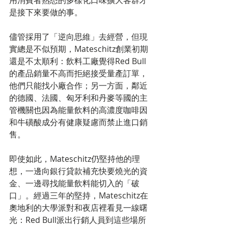
是接下來要做的事。
儘管採用了「逆向思維」去經營，但現
實總是不似預期，Mateschitz創業初期
還是不太順利：飲料工廠覺得Red Bull
的產品銷量不高而拒絕接受量產訂單，
他們只能找小廠合作；另一方面，鄰近
的德國、法國、匈牙利和丹麥等國的主
管機關也因為能量飲料的高濃度咖啡因
和牛磺酸成分有健康疑慮而禁止進口銷
售。
即使如此，Mateschitz仍堅持他的理
想，一邊向銀行貸款補充快要燒光的資
金、一邊尋找能量飲料能切入的「破
口」。經過三年的堅持，Mateschitz在
奧地利的大學派對和夜店裡看見一線曙
光：Red Bull派出行銷人員到這些場所