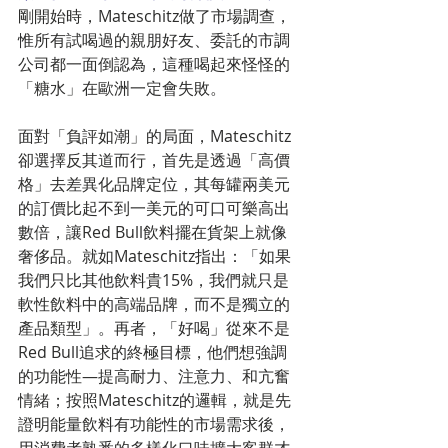
剛開始時，Mateschitz做了市場調查，
惟所有試喝過的親朋好友、委託的市調
公司都一面倒認為，這種喝起來怪怪的
「糖水」在歐洲一定會失敗。
面對「負評如潮」的局面，Mateschitz
卻選擇反其道而行，首先是透過「高價
格」去差異化品牌定位，其每罐兩美元
的訂價比起不到一美元的可口可樂高出
數倍，讓Red Bull飲料擺在貨架上就像
奢侈品。就如Mateschitz指出：「如果
我們只比其他飲料貴15%，我們就只是
軟性飲料中的高端品牌，而不是獨立的
產品類型」。再者，「好喝」從來不是
Red Bull追求的終極目標，他們想強調
的功能性—提高耐力、注意力、和亢奮
情緒；按照Mateschitz的邏輯，就是先
證明能量飲料有功能性的市場需求後，
用消費者熟悉的多樣化口味擴大客群才