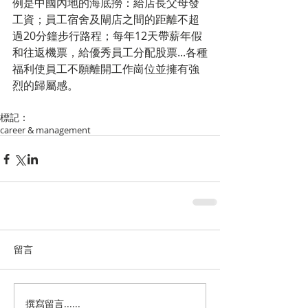
例是中國內地的海底撈：給店長父母發
工資；員工宿舍及閘店之間的距離不超
過20分鐘步行路程；每年12天帶薪年假
和往返機票，給優秀員工分配股票...各種
福利使員工不願離開工作崗位並擁有強
烈的歸屬感。
標記：
career & management
留言
撰寫留言......