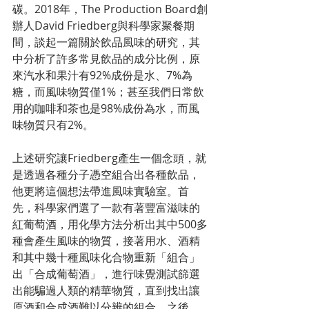
碳。2018年，The Production Board創
辦人David Friedberg與科學家聚餐期
間，談起一篇關於飲品風味的研究，其
中分析了許多常見飲品的成分比例，原
來汽水和果汁有92%成份是水、7%為
糖，而風味物質僅1%；甚至我們日常飲
用的咖啡和茶也是98%成份為水，而風
味物質只有2%。
上述研究讓Friedberg產生一個念頭，就
是透過各種分子憑空組合出各種飲品，
他更將這個想法帶進風味實驗室。首
先，科學家們選了一款有著豐富滋味的
紅葡萄酒，用化學方法分析出其中500多
種會產生風味的物質，接著用水、酒精
和其中幾十種風味化合物重新「組合」
出「合成葡萄酒」，進行味覺測試篩選
出能騙過人類的精華物質，直到找出讓
原酒和合成酒難以分辨的組合。之後，