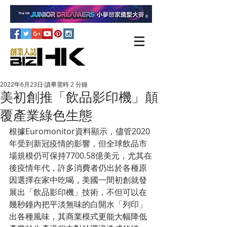
2022年6月23日
讀畢需時 2 分鐘
美初創推「飲品影印機」顛
覆產業綠色生態
根據Euromonitor資料顯示，儘管2020
年受到新冠疫情的影響，但全球飲品市
場規模仍可保持7700.58億美元，尤其在
後疫情年代，許多消費者仍出於各種原
因選擇在家中吃喝，美國一間初創就發
展出「飲品影印機」技術，不但可以在
幾秒鐘內把平淡無味的白開水「列印」
出各種風味，其商業模式更能大幅降低