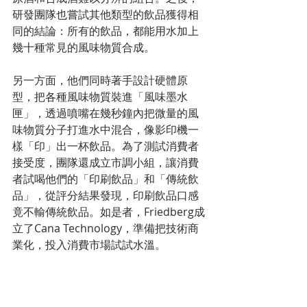
研發團隊也嘗試其他類型的飲品獲得相
同的結論：所有的飲品，都能用水加上
幾十種常見的風味物質合成。
另一方面，他們同時著手設計硬體原
型，把各種風味物質裝進「風味墨水
匣」，透過噴嘴在幾秒鐘內把微量的風
味物質分子打進水中混合，像影印機一
樣「印」出一杯飲品。為了測試消費者
接受度，團隊還成立市調小組，讓消費
者試喝他們的「印刷飲品」和「傳統飲
品」，從評分結果發現，印刷飲品口感
竟不輸傳統飲品。如是者，Friedberg成
立了Cana Technology，準備把技術商
業化，投入消費市場試試水溫。