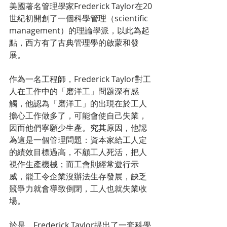
美國著名管理學家Frederick Taylor在20
世紀初開創了一個科學管理（scientific 
management）的理論學派，以此為起
點，西方有了古典管理學的啟蒙和發
展。
作為一名工程師，Frederick Taylor對工
人在工作中的「磨洋工」問題深有感
觸，他認為「磨洋工」的出現在於工人
擔心工作做多了，可能會使自己失業，
因而他們寧願少生產。究其原因，他認
為這是一個管理問題：資本家給工人定
的績效目標過高，不顧工人死活，把人
視作生產機械；而工會則經常遊行示
威，罷工令企業沒辦法生存發展，缺乏
競爭力就會導致倒閉，工人也就失業收
場。
於是，Frederick Taylor提出了一套科學