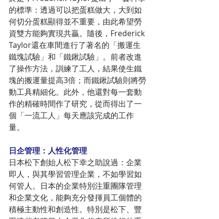
的標準：透過可以把蛋糕做大，大到如
何切分蛋糕顯得並不重要，由此希望勞
資雙方能夠實現共贏。隨後，Frederick 
Taylor還在車間進行了著名的「搬運生
鐵塊試驗」和「鐵鍬試驗」。前者改進
了操作方法，訓練了工人，結果使生鐵
塊的搬運量提高3倍；而鐵鍬試驗則將勞
動工具精細化。此外，他還對每一套動
作的精確時間作了研究，從而得出了一
個「一流工人」每天應該完成的工作
量。
日企管理：人性化管理
日本松下創始人松下幸之助說過：企業
即人，與其學習管理企業，不如學習如
何管人。日本的企業特別注重團隊管理
和企業文化，能夠充分發揮員工個體的
積極主動性和創造性。特別是松下、豐