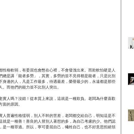
都性格軟弱，有委屈也會憋在心裡，不會發洩出來。而欺軟怕硬是人
們總是講「能者多勞」，其實，多勞的並不見得都是能者，只是比別
下身邊的人，凡是工作最多，待遇最差，榮譽最少的，永遠都是那些
人。而他們的能力並不比別人突出。
老實人嗎？沒錯！從本質上來說，這就是一種欺負。老闆為什麼喜歡
方面的原因。
實人普遍性格懦弱，別人不幹的苦差，老闆都交給自己，明知這是不
這就是一種善！善良的人替別人著想的多，為自己考慮的少。他們認
，是一種罪過。所以，寧可委屈自己，犧牲自己，也不好意思拒絕領