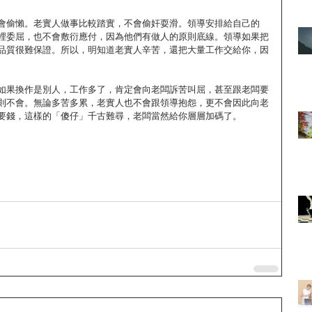
會偷懶。老實人做事比較踏實，不會偷奸耍滑。領導安排給自己的
裡委屈，也不會敷衍應付，因為他們有做人的原則底線。領導如果把
品質很難保證。所以，明知道老實人辛苦，還把大量工作交給你，因
如果換作是別人，工作多了，肯定會向老闆訴苦叫屈，甚至跟老闆要
則不會。無論多苦多累，老實人也不會跟領導抱怨，更不會因此向老
要錢，這樣的「傻仔」千古難尋，老闆當然給你層層加碼了。