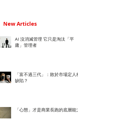
New Articles
AI 沒消滅管理 它只是淘汰「平
庸」管理者
「富不過三代」：敗於市場定人格
缺陷？
「心態」才是商業長跑的底層能力