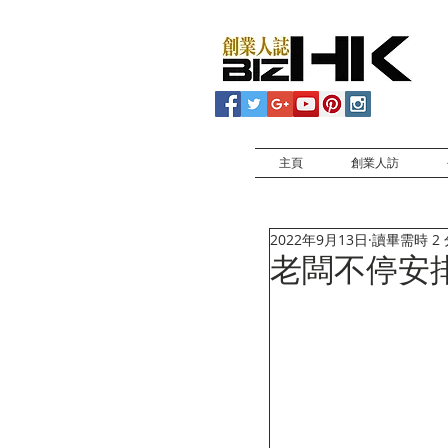
主頁
創業人訪
2022年9月13日
讀畢需時 2
老闆不停安