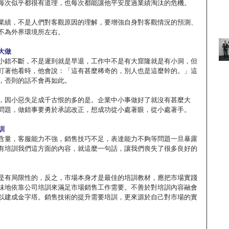
每次似乎都很有道理，也每次都能讓他平安度過業績淘汰的危機。
業績，不是人們對客觀原因的理解，要增強自身對客觀情況的預測、
不為外界環境所左右。
大做
小錯不斷，不是遲到就是早退，工作中不是有大窟隆就是有小洞，但
盯著他看時，他會說：「這有甚麼稀奇的，別人也是這麼幹的。」這
，否則的話不會再如此。
，因小惡失足成千古恨的多的是。企業中小事做好了就沒有甚麼大
問題，做錯事要勇於承認改正，想成功從小處著眼，從小處著手。
訓
含量，客服能力不強，銷售技巧不足，表達能力不夠等問題一旦暴露
有培訓我們這方面的內容，就這麼一句話，讓我們喪失了很多良好的
是有局限性的，反之，市場本身才是最佳的培訓教材，應把市場實踐
味地依靠公司培訓來滿足市場銷售工作需要。不善於對培訓內容融會
以建成金字塔。銷售技術的提升需要培訓，更來源於自己對市場的實