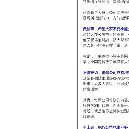
特殊情況等理由。這些理由
作為銷售人員，公司要的是
發現與把控能力，方能做到
做錯事，希望大家不要小題
這類人在公司中大錯不犯，
他又覺得無所謂，當大家都
類人是小錯沒有被「電」過
可是，不要覺得小惡不是惡
事，小問題解決了就沒有大
不懂技術，抱怨公司沒有培
企業各個技術環節都有技術
出來，大多人會說，公司沒
銷售機會。
其實，每間公司培訓的內容
很好的利用起來，而不是一
貫通，就是給你金磚你也難
踐總結。
不上進，抱怨公司氛圍不好