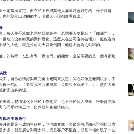
不一定當面肯定，但在私下裡與其他人溝通時會對你的工作予以肯
，也能顯示出你的能力，明眼人不說都會看得出。
幹
多，每天幾乎就靠老闆的鼓勵為生，老闆哪天要是忘了「踩油門」，
一個地方沒有絲毫的動作變化。這些人在公司沒有破壞力，但也沒有
不動的人物，就是公司明天就要倒閉，他也不會為之動容的。
油」的時間，也沒有學「踩油門」的機會，企業需要的是一個有駕駛
哄我
員工，自己心情好與壞完全由老闆來決定，開心好像是老闆哄的，不
說得一句話：「要讓我開心很簡單，這麼說不就結了。」。然而大家
藝術家出身的呢。
的表現，易情緒化不利於工作開展，也不利於個人成長，得學會克服
與心理受挫性工作，自然就能克服情緒化。
客觀理由來應付
每月總是完不成銷售任務，但他總會拿一大筐客觀理由來證明自己盡
題太多，就是廣告影響太弱，或是客戶不配合，或是市場出現了一些