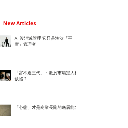
New Articles
AI 沒消滅管理 它只是淘汰「平
庸」管理者
「富不過三代」：敗於市場定人格
缺陷？
「心態」才是商業長跑的底層能力