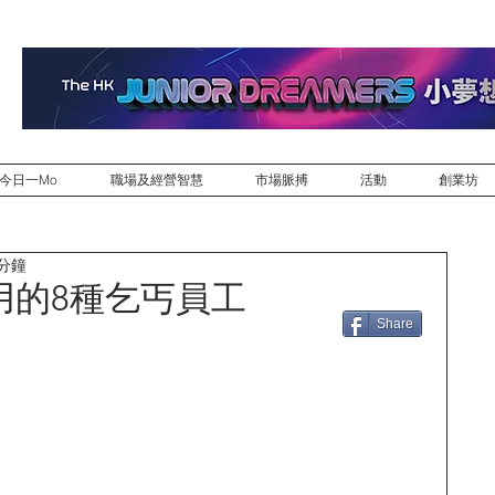
今日一Mo
職場及經營智慧
市場脈搏
活動
創業坊
 分鐘
用的8種乞丐員工
Share