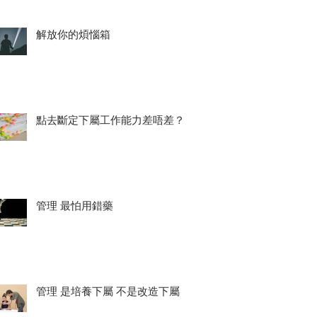
解放你的煩惱箱
點去斷定下屬工作能力差唔差？
管理 最怕用錯藥
管理 是培養下屬 不是改造下屬