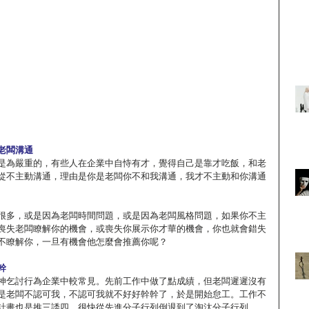
老闆溝通
是為嚴重的，有些人在企業中自恃有才，覺得自己是靠才吃飯，和老
從不主動溝通，理由是你是老闆你不和我溝通，我才不主動和你溝通
很多，或是因為老闆時間問題，或是因為老闆風格問題，如果你不主
喪失老闆瞭解你的機會，或喪失你展示你才華的機會，你也就會錯失
不瞭解你，一旦有機會他怎麼會推薦你呢？
幹
神乞討行為企業中較常見。先前工作中做了點成績，但老闆遲遲沒有
是老闆不認可我，不認可我就不好好幹幹了，於是開始怠工。工作不
計畫也是推三諉四，很快從先進分子行列倒退到了淘汰分子行列。