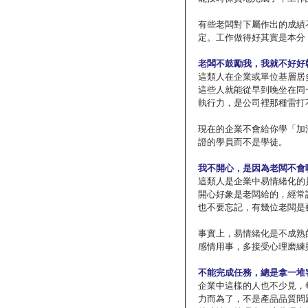
有些老闆對下屬作出的成績
定。工作做得好其實是本分
老闆不鼓勵我，我就不好好
這類人在企業或單位基層居
這些人就能從早到晚坐在同
執行力，是公司裡那種雷打
現在的企業不會給你學「加
證的學員而不是學徒。
我不開心，是因為老闆不會
這類人是企業中易情緒化的
開心好象是老闆給的，經常
也不要忘記，有幾位老闆是
事實上，易情緒化是不成熟
感情用事，多接受心理磨練
不能完成任務，總是拿一堆
企業中這樣的人也不少見，
力而為了，不是產品品質問