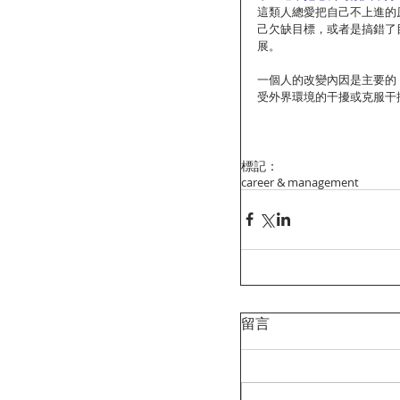
這類人總愛把自己不上進的
己欠缺目標，或者是搞錯了
展。
一個人的改變內因是主要的
受外界環境的干擾或克服干
標記：
career & management
留言