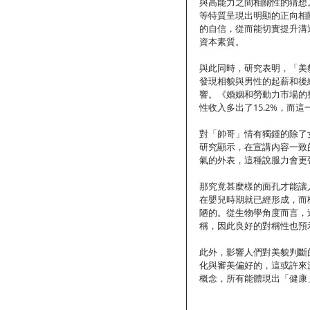
與高能力之間相關性的猜想
等特質呈現出明顯的正向相
的自信，從而能切實提升溝
資本素質。
與此同時，研究表明，「美貌
發現相貌與男性的起薪和後
響。《婚姻和勞動力市場的
性收入多出了15.2%，而這
對「帥哥」情有獨鍾的除了
研究顯示，在宣講內容一致
氣的外表，這種說服力會更
那究竟甚麼樣的面孔才能讓
在嬰兒時期就已經形成，而
陋的。從生物學角度而言，
稱，因此良好的對稱性也預
此外，影響人們對美貌判斷
化與審美偏好的，這或許來
概念，所有能體現出「健康