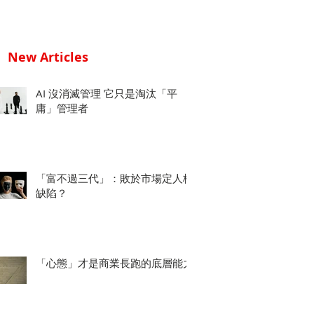
New Articles
AI 沒消滅管理 它只是淘汰「平
庸」管理者
「富不過三代」：敗於市場定人格
缺陷？
「心態」才是商業長跑的底層能力