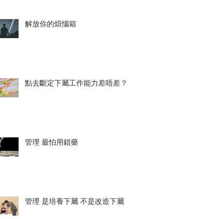
解放你的煩惱箱
點去斷定下屬工作能力差唔差？
管理 最怕用錯藥
管理 是培養下屬 不是改造下屬