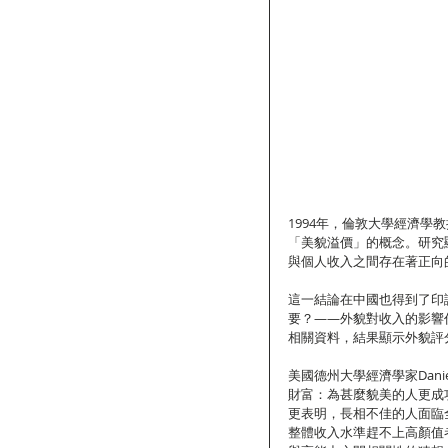
1994年，倫敦大學經濟學教授
「美貌溢價」的概念。研究
與個人收入之間存在著正向
這一結論在中國也得到了印
要？——外貌對收入的影響
相關資料，結果顯示外貌評分
美國德州大學經濟學家Dani
財富：為甚麼貌美的人更成功》（Beaut
更表明，長相不佳的人面臨
整體收入水準趕不上高顏值