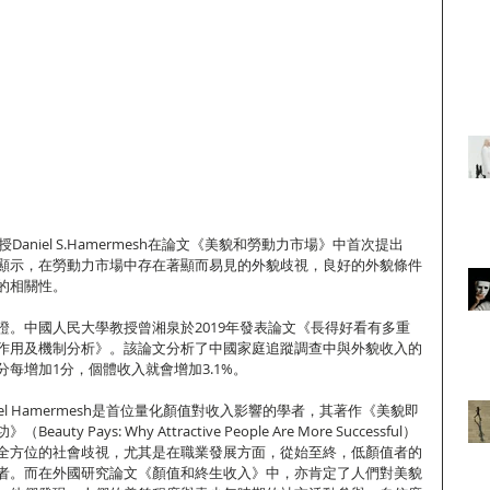
Daniel S.Hamermesh在論文《美貌和勞動力市場》中首次提出
顯示，在勞動力市場中存在著顯而易見的外貌歧視，良好的外貌條件
的相關性。
證。中國人民大學教授曾湘泉於2019年發表論文《長得好看有多重
作用及機制分析》。該論文分析了中國家庭追蹤調查中與外貌收入的
每增加1分，個體收入就會增加3.1%。
el Hamermesh是首位量化顏值對收入影響的學者，其著作《美貌即
y Pays: Why Attractive People Are More Successful）
全方位的社會歧視，尤其是在職業發展方面，從始至終，低顏值者的
者。而在外國研究論文《顏值和終生收入》中，亦肯定了人們對美貌