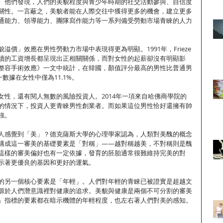
。他們發現，人們的美貌程度與青少年時期的社交活動參與、自信度
關性。一言蔽之，美貌者能在人際交往中獲得更多的機會，建立更多
通能力、領導能力、團隊寫作能力等一系列備受勞動市場青睞的人力
溢價」效應在男性勞動力市場中表現得更為明顯。1991年，Frieze
續的工資增長都呈現出正相關關係，而對女性的起薪卻沒有明顯影
整容手術效應》一文中統計，在韓國，顏值評分最高的男性比普通男
一數據在女性中僅為11.1%。
女性，還有閱人無數的風險投資人。2014年一項來自哈佛商學院的
的情況下，投資人更青睞男性創業者。而如果這位男性恰好還擁有帥
強。
人感覺到「美」？德克薩斯大學的心理學家認為，人類對美醜的概念
構成這一審美的基礎要素是「對稱」——越對稱越美，不對稱則是醜
這樣的審美偏好也有一定依據，發育的胚胎通常很難維持完美的對
示著更優良的基因和更好的運氣。
的另一個核心要素是「年輕」。人們對年輕的青睞已被證實是超越文
源於人們潛意識裡對健康的追求。美貌與健康是兩個不可分割的審美
」指標的要素都在暗示機體的年輕程度，也左右著人們對美的感知。