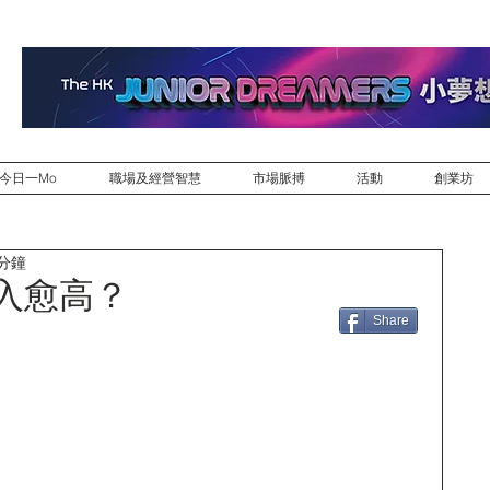
今日一Mo
職場及經營智慧
市場脈搏
活動
創業坊
 分鐘
入愈高？
Share