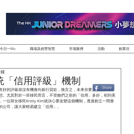
今日一Mo
職場及經營智慧
市場脈搏
活動
創業坊
分鐘
統「信用評級」機制
Share
有好的評級就沒有機會向銀行貸款，換言之，未來你要大買樓、租
想。尤其對於一班移民而言，不管她們之前的「信用」多好，初到美
一位韓女移民Kristy Kim就決心要改變這個機制，透過創立一間毋
的公司，讓大家輕易建立「信用」。