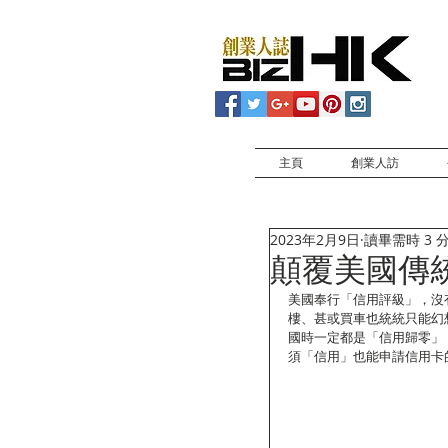
主頁
創業人訪
2023年2月9日
讀畢需時 3 
顛覆美國傳
美國奉行「信用評級」，沒
樓、甚或買車也統統只能幻
國時一定都是「信用歸零」，
須「信用」也能申請信用卡