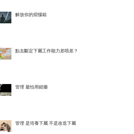
解放你的煩惱箱
點去斷定下屬工作能力差唔差？
管理 最怕用錯藥
管理 是培養下屬 不是改造下屬