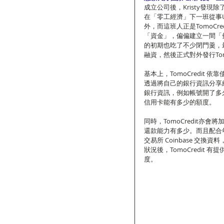
成立公司後，Kristy發
在「零工經濟」下一班從事U
外，而這班人正是TomoCr
「資金」，偏偏建立一間「
的初期也吃了不少閉門羹，最
融資，然後正式對外發行Tomo
基本上，TomoCredi
透過將自己的銀行資訊分享給 T
銀行資訊，例如帳號開了多
信用卡能有多少的額度。
同時，TomoCredit
還款能力有多少。而且配合年
交易所 Coinbase 
狀況後，TomoCredit 有
度。