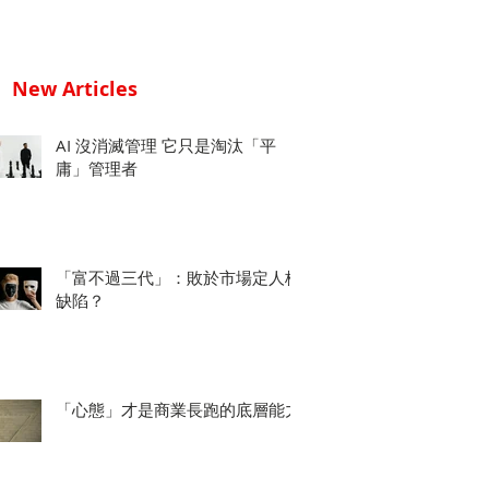
New Articles
AI 沒消滅管理 它只是淘汰「平
庸」管理者
「富不過三代」：敗於市場定人格
缺陷？
「心態」才是商業長跑的底層能力