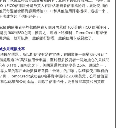
用 FICO（FICO信用評分是放貸人在評估消費者信用風險時，廣泛使用的
們每週都會將資訊回傳給 FICO 和其他信用評定機構，這樣一來，
用者建立起「信用評分」。
redit 的使用者平均都能夠在 6 個月內累積 100 分的 FICO 信用評分，
從 300到850之間，換言之，透過上述機制，TomoCredit用家僅
用評級，就可以到一般的銀行辦理一般的信用卡或貸款了。
減少呆壞帳比率
解決很多移民的問題，所以即使沒有足夠宣傳，在開業第一個星期已收到了 
前更累積處理逾250萬張信用卡申請。至於很多投資者一開始擔心的呆帳問
率只有 0.11%，而相比之下，美國運通的違約率是 2.5%。原因之一，
dit依靠大量的客戶金融數據來選擇「合適」的用家，以確保使用服務的
月，TomoCredit成功在B輪募資中獲得2,200萬美元，公司估值更
isty打算以此增加公司產品，即除了信用卡外，更會發展車貸和房貸市