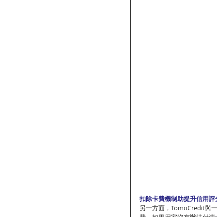
扣除卡費機制助提升信用評
另一方面，TomoCred
費，如果用家沒有辦法付清