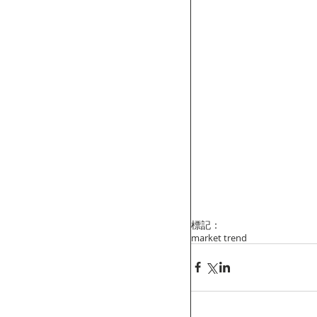
標記：
market trend