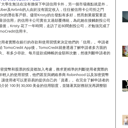
現除了大學生無法在沒有擔保下申請信用卡外，另一個市場痛點就是外，
ber及Airbnb的人由於沒有固定收入，往往被信用卡公司拒之門
edit的潛在客戶群。儘管Kristy的出發點有多好，然而創業最緊要是
毋須信用」的信用卡公司實在太過顛覆傳統，為此她在接觸創投公司
後，Kristy 花了一年時間，走訪了近80間創投公司，才勉強完成了
Credit信用卡。
t 依靠使用者實際在銀行的存款和使用習慣來決定他們的「信用」。申請者
omoCredit App後，TomoCredit就會透過了解申請者多方面的
久、有多少存款、每月提款或轉帳的金額和次數，然後判斷申請者的
亦會將加密貨幣和股票的投資都加入考慮，務求更精準的判斷使用者實際的
輕人的使用習慣，他們甚至與網絡券商 Robinhood 以及加密貨幣
交換資料，讓使用者可以更容易的提供自己的「資產」。在完全了解申請者的
提供介於 100 到 30,000 美金的信用額度，並隨著其財務狀況再調整額