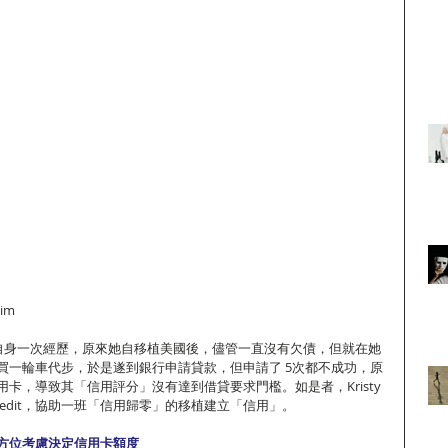
Kim
於她自身一次經歷，原來她自移植美國後，儘管一直沒有欠債，但就在她
買一輪車代步，於是遂到銀行申請貸款，但申請了 5次都不成功，原
卡，導致其「信用評分」沒有達到借貸要求門檻。如是者，Kristy 
oCredit，協助一班「信用歸零」的移植建立「信用」。
方位考慮決定信用卡額度