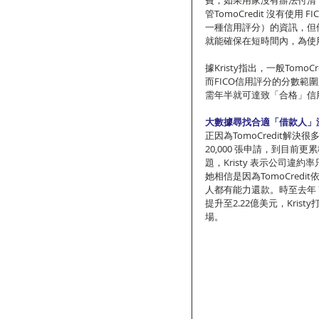
管TomoCredit 沒有使
一種信用評分）的資訊，但他
就能確保在短時間內，為使
據Kristy指出，一般TomoC
而FICO信用評分的分數範圍是
需年半就可達致「合格」信
大數據尋找合適「借款人」
正因為TomoCredit
20,000 張申請，到目
題，Kristy 表示公司違約
她相信是因為TomoCre
人都有能力還款。時至去年 7 
提升至2.22億美元，Kr
場。