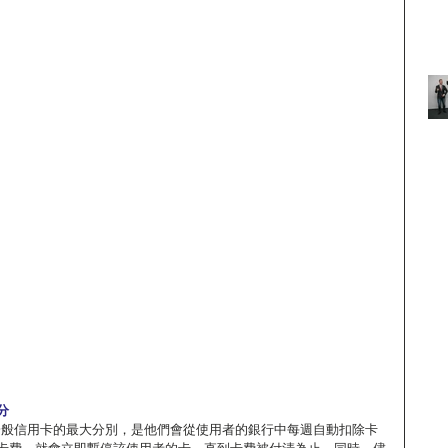
分
it與一般信用卡的最大分別，是他們會從使用者的銀行中每週自動扣除卡
卡費，就會立即暫停該使用者的卡，直到卡費被付清為止。同時，儘