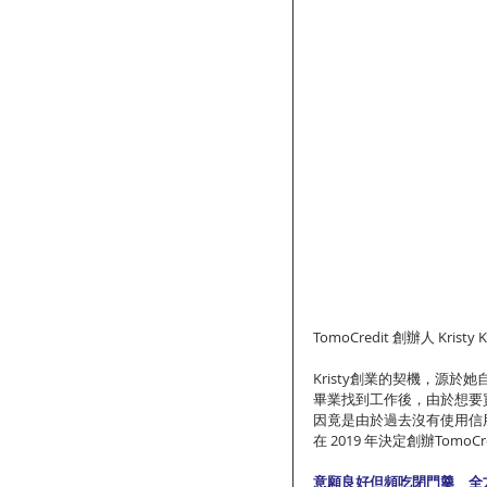
TomoCredit 創辦人 Kristy 
Kristy創業的契機，源
畢業找到工作後，由於想要
因竟是由於過去沒有使用信用
在 2019 年決定創辦Tom
意願良好但頻吃閉門羹　全