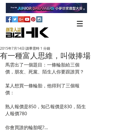
2015年7月14日
讀畢需時 1 分鐘
有一種富人思維，叫做捧場
馬雲出了一個題目：一條輪胎給三個
價，朋友、死黨、陌生人你要跟誰買？ 
某人想買一條輪胎，他得到了三個報
價： 
熟人報價是850，知己報價是830，陌生
人報價780 
你會買誰的輪胎呢?... 