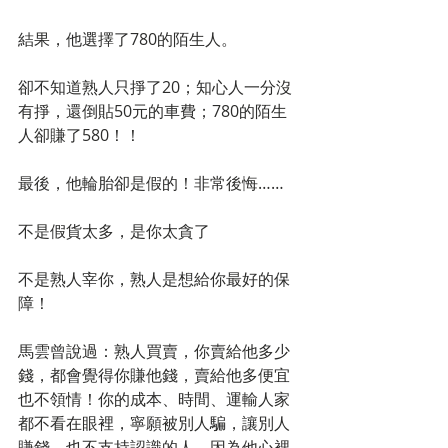
結果，他選擇了780的陌生人。 
卻不知道熟人只掙了20；知心人一分沒
有掙，還倒貼50元的車費；780的陌生
人卻賺了580！！ 
最後，他輪胎卻是假的！非常後悔…… 
不是假貨太多，是你太貪了 
不是熟人宰你，熟人是想給你最好的保
障！ 
馬雲曾說過：熟人買賣，你賣給他多少
錢，都會覺得你賺他錢，賣給他多便宜
也不領情！你的成本、時間、運輸人家
都不看在眼裡，寧願被別人騙，讓別人
賺錢，也不支持認識的人，因為他心裡