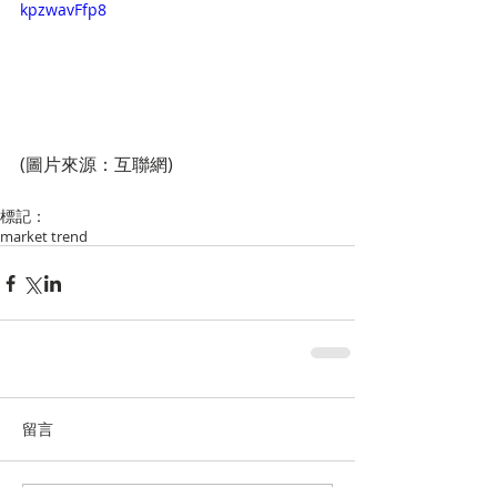
kpzwavFfp8
(圖片來源：互聯網) 
標記：
market trend
留言