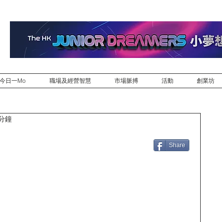
今日一Mo
職場及經營智慧
市場脈搏
活動
創業坊
 分鐘
Share