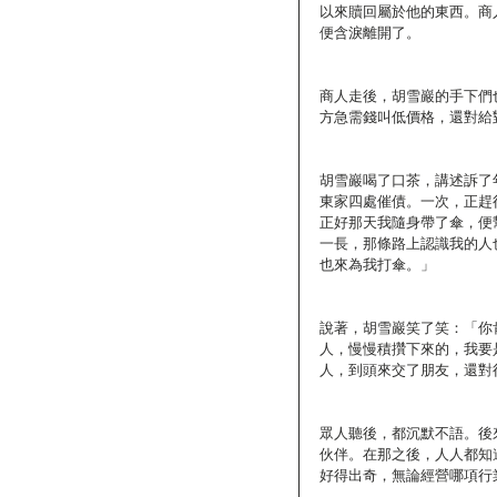
以來贖回屬於他的東西。商
便含淚離開了。
商人走後，胡雪巖的手下們
方急需錢叫低價格，還對給
胡雪巖喝了口茶，講述訴了
東家四處催債。一次，正趕
正好那天我隨身帶了傘，便
一長，那條路上認識我的人
也來為我打傘。」
說著，胡雪巖笑了笑：「你
人，慢慢積攢下來的，我要
人，到頭來交了朋友，還對
眾人聽後，都沉默不語。後
伙伴。在那之後，人人都知
好得出奇，無論經營哪項行