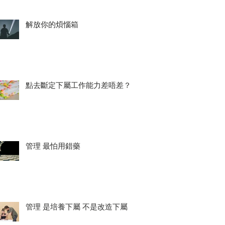
解放你的煩惱箱
點去斷定下屬工作能力差唔差？
管理 最怕用錯藥
管理 是培養下屬 不是改造下屬