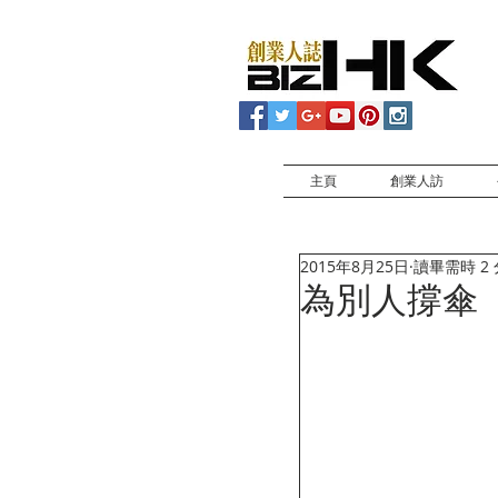
主頁
創業人訪
2015年8月25日
讀畢需時 2
為別人撐傘