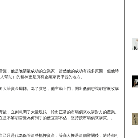
雪巖，他是晚清最成功的企業家，當然他的成功有很多原因，但他時
予別人幫助）的精神更是所有企業家要學習的地方。 
要大筆資金周轉。為了救急，他主動上門，開出低價想讓胡雪巖收購
實後，立刻急調了大量現銀，給出正常的市場價來收購對方的產業。
在是不解胡雪巖為何到手的便宜都不佔，堅持按市場價來購買。。
自己只是代為保管這些抵押資產，等商人捱過這個難關後，隨時都可