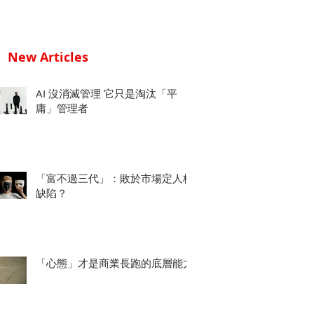
New Articles
AI 沒消滅管理 它只是淘汰「平
庸」管理者
「富不過三代」：敗於市場定人格
缺陷？
「心態」才是商業長跑的底層能力