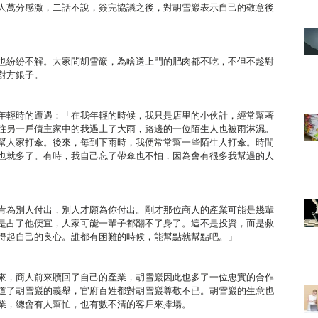
人萬分感激，二話不說，簽完協議之後，對胡雪巖表示自己的敬意後
也紛紛不解。大家問胡雪巖，為啥送上門的肥肉都不吃，不但不趁對
對方銀子。
年輕時的遭遇：「在我年輕的時候，我只是店里的小伙計，經常幫著
往另一戶債主家中的我遇上了大雨，路邊的一位陌生人也被雨淋濕。
幫人家打傘。後來，每到下雨時，我便常常幫一些陌生人打傘。時間
也就多了。有時，我自己忘了帶傘也不怕，因為會有很多我幫過的人
肯為別人付出，別人才願為你付出。剛才那位商人的產業可能是幾輩
是占了他便宜，人家可能一輩子都翻不了身了。這不是投資，而是救
得起自己的良心。誰都有困難的時候，能幫點就幫點吧。」
來，商人前來贖回了自己的產業，胡雪巖因此也多了一位忠實的合作
道了胡雪巖的義舉，官府百姓都對胡雪巖尊敬不已。胡雪巖的生意也
業，總會有人幫忙，也有數不清的客戶來捧場。