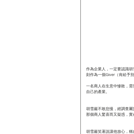
作為企業人，一定要認識胡
刻作為一個Giver（肯給
一名商人在生意中慘敗，需
自己的產業。
胡雪巖不敢怠慢，經調查屬
那個商人驚喜而又疑惑，實
胡雪巖笑著說讓他放心，稱