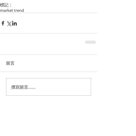
標記：
market trend
留言
撰寫留言......