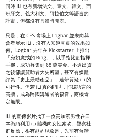
同時 iLi 也有新增法文、泰文、韓文、西
班牙文、義大利文、阿拉伯文等語言的
計畫，但都沒有具體時間表。 
只是，在 CES 會場上 Logbar 並未向與
會者展示 iLi，沒有人知道真實的效果如
何。Logbar 去年在 Kickstarter 上推出
「宛如魔戒的 Ring」，以手指比劃指揮
手機，成功募集到 88 萬美金。不過出貨
之後卻讓贊助者大失所望，甚至有媒體
評為「史上最糟產品」，連帶質疑 iLi 的
可行性。但若 iLi 真的問世，打破語言的
高牆，成為跨國溝通者的福音，商機肯
定無限。 
iLi 的宣傳影片找了一位高加索男性在日
本街頭利用 iLi 隨機向女性索吻。觀察社
群反應，很有趣的現象是，先前有台灣