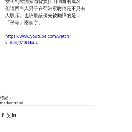
女子到歐洲索吻背負排山倒海的罵名，
但這回白人男子在亞洲索吻倒是不見有
人駁斥。也許最該優先被翻譯的是，
「平等」兩個字。 
https://www.youtube.com/watch?
v=B6ngM0LHxuU
標記：
market trend