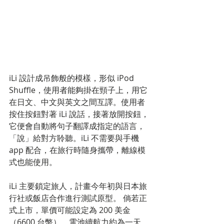
iLi 設計成吊飾般的模樣，形似 iPod 
Shuffle，使用者能夠掛在頸子上，用它
在日文、中文與英文之間互譯。使用者
按住按鈕對著 iLi 說話，接著放開按鈕，
它便會自動將句子翻譯成指定的語言，
「說」給對方聆聽。iLi 不需要與手機 
app 配合，在旅行時隨身攜帶，離線模
式也能使用。 
iLi 主要鎖定旅人，計畫今年初與日本旅
行社或飯店合作進行測試原型。 倘若正
式上市，單價可能設定為 200 美金
（6600 台幣），電池續航力約為一天。