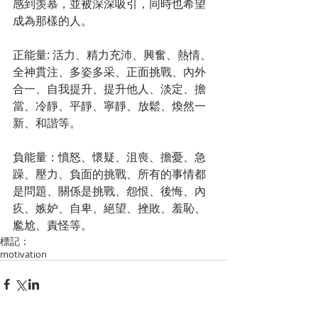
感到羡慕，並被深深吸引，同時也希望
成為那樣的人。 
正能量: 活力、精力充沛、興奮、熱情、
全神貫注、多姿多采、正面挑戰、內外
合一、自我提升、提升他人、淡定、擔
當、冷靜、平靜、寧靜、放鬆、煥然一
新、和諧等。 
負能量：憤怒、懷疑、沮喪、擔憂、急
躁、壓力、負面的挑戰、所有的事情都
是問題、關係是挑戰、怨恨、後悔、內
疚、嫉妒、自卑、絕望、挫敗、羞恥、
尷尬、責怪等。
標記：
motivation