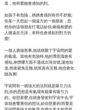
道，他有愛她會感知的到。 
如孩子有危險，媽媽會感到有些不舒服;
你某一天想起一個遠方的一個朋友，忽
然你的這個朋友打電話給你;兩個相愛的
人雖遠在天涯，有時也會感知到對方的
愛! 
一個人廣做善事,他就積聚了宇宙間的愛
的氣場。當他有危險時,他的潛意識會有
感知,身體哪方面不適或出現信號,讓他知
道,然後避免災難,就算真有災難,他也會化
險為夷! 
宇宙間有一個強大的法則就是吸引力法
則,你的思想是有氣場有能量有吸引力
的。你想甚麼,你就會發射到宇宙中去,宇
宙就會響應你的想法,給你想要的!而愛是
宇宙間最強大的氣場,你發出多大的思想,