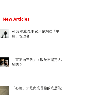
New Articles
AI 沒消滅管理 它只是淘汰「平
庸」管理者
「富不過三代」：敗於市場定人格
缺陷？
「心態」才是商業長跑的底層能力