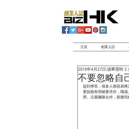
主頁
創業人訪
2016年4月27日
讀畢需時 2
不要忽略自
提到專長，很多人都容易將
業技能有明確要求外，職場
勞、注重團隊合作，那麼同