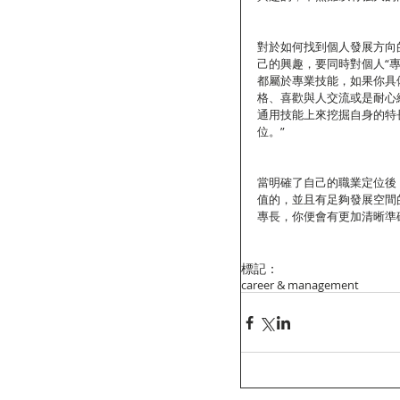
對於如何找到個人發展方向
己的興趣，要同時對個人“專
都屬於專業技能，如果你具
格、喜歡與人交流或是耐心
通用技能上來挖掘自身的特
位。”
當明確了自己的職業定位後
值的，並且有足夠發展空間
專長，你便會有更加清晰準
標記：
career & management