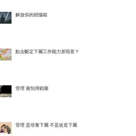
解放你的煩惱箱
點去斷定下屬工作能力差唔差？
管理 最怕用錯藥
管理 是培養下屬 不是改造下屬