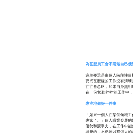
為甚麼員工會不清楚自己優
這主要還是由個人階段性目
要找甚麼樣的工作沒有清晰
往往會忽略，如果自身無明
在一份‘勉強幹幹’的工作
專注地做好一件事
「如果一個人在某個領域工
專家了。」個人職業發展的
優勢和競爭力，在工作中能
興趣的，不然難以有強大的