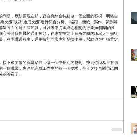
的問題，應該從現在起，對自身綜合特點做一個全面的審視，明確自
業技能”以及“通用技能”進行綜合分析。“編程、機械、寫作、策劃等
備這方面的能力或知識，可以考慮從事與之相關的行業;而開朗的性
細心等特質則屬於通用技能，在專業技能上有所欠缺的職場人不妨從
長。在求職過程中，通用技能同樣也能發揮作用，幫助你進行職業定
，接下來要做的就是給自己做一個中長期的規劃。找到你認為最有價
的一個職業，專注地完成工作中的每一個要求，半年之後再問自己的
確的答案了。