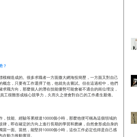
勢？
標模糊造成的。很多求職者一方面撒大網海投簡歷，一方面又對自己
的概念，只要有工作選擇了他，他就先去嘗試。但在這過程中，他們
確求職方向，那麼個人的潛在技能優勢可能會被不適合的崗位埋沒，
中，員工很難形成核心競爭力，久而久之便會對自己的工作產生厭倦。
作，技能、經驗等累積達10000個小時，那麼他便可稱為這個領域的
規律，即在確定的方向上進行長期的學習和磨練，自然會形成自身的
獨當一面。當然，能堅持10000個小時，這份工作必定也得是自己感
內在動力推動實現。