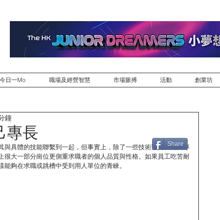
今日一Mo
職場及經營智慧
市場脈搏
活動
創業坊
 分鐘
己專長
Share
其與具體的技能聯繫到一起，但事實上，除了一些技術類崗位對於專
上很大一部分崗位更側重求職者的個人品質與性格。如果員工吃苦耐
樣能夠在求職或跳槽中受到用人單位的青睞。 