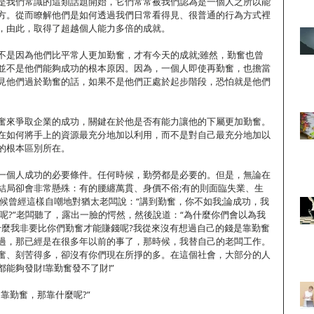
是我們常識的這類話題開始，它們常常被我們認為是一個人之所以能
方。從而瞭解他們是如何透過我們日常看得見、很普通的行為方式裡
，由此，取得了超越個人能力多倍的成就。
不是因為他們比平常人更加勤奮，才有今天的成就;雖然，勤奮也曾
並不是他們能夠成功的根本原因。因為，一個人即使再勤奮，也擔當
見他們過於勤奮的話，如果不是他們正處於起步階段，恐怕就是他們
奮來爭取企業的成功，關鍵在於他是否有能力讓他的下屬更加勤奮。
在如何將手上的資源最充分地加以利用，而不是對自己最充分地加以
的根本區別所在。
一個人成功的必要條件。任何時候，勤勞都是必要的。但是，無論在
結局卻會非常懸殊：有的腰纏萬貫、身價不俗;有的則面臨失業、生
時候曾經這樣自嘲地對猶太老闆說：“講到勤奮，你不如我;論成功，我
呢?”老闆聽了，露出一臉的愕然，然後說道：“為什麼你們會以為我
什麼我非要比你們勤奮才能賺錢呢?我從來沒有想過自己的錢是靠勤奮
過，那已經是在很多年以前的事了，那時候，我替自己的老闆工作。
奮、刻苦得多，卻沒有你們現在所掙的多。在這個社會，大部分的人
能夠發財!靠勤奮發不了財!”
靠勤奮，那靠什麼呢?”