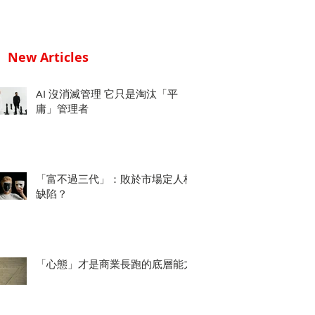
New Articles
AI 沒消滅管理 它只是淘汰「平
庸」管理者
「富不過三代」：敗於市場定人格
缺陷？
「心態」才是商業長跑的底層能力