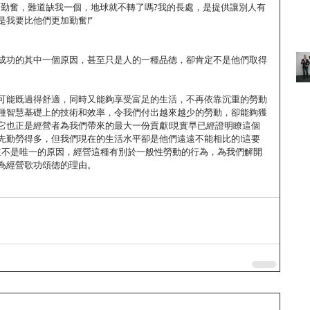
麼勤奮，難道缺我一個，地球就不轉了嗎?我的長處，是提供讓別人有
我要比他們更加勤奮!”
成功的其中一個原因，甚至只是人的一種品德，卻肯定不是他們取得
可能既過得舒適，同時又能夠享受富足的生活，不再依靠沉重的勞動
種智慧基礎上的技術和效率，令我們付出越來越少的勞動，卻能夠獲
它也正是經營者為我們帶來的最大一份貢獻!現實早已經證明瞭這個
先勤勞得多，但我們現在的生活水平卻是他們遠遠不能相比的!這要
並不是唯一的原因，經營這種有別於一般性勞動的行為，為我們解開
為經營歌功頌德的理由。