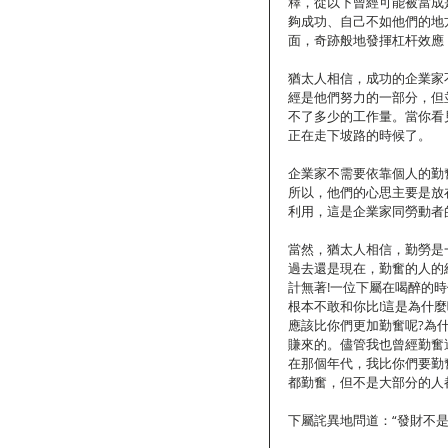
釋，從以下曾經可能被當成
夠成功、自己不如他們的地
面，奇跡般地發揮杠杆效應
猶太人相信，成功的企業家
經是他們努力的一部分，但
不了多少的工作量。當你看
正在走下坡路的時候了。
企業家不需要依靠個人的勤
所以，他們的心思主要是放
利用，這是企業家同勞動者
當然，猶太人相信，勤勞是
過去還是現在，勤奮的人的
計無著!一位下屬在喝醉的
根本不敢和你比!這是為什麼
應該比你們更加勤奮呢?為
賺來的。儘管我也曾經勤奮
在那個年代，我比你們要勤
都勤奮，但不是大部分的人都
下屬詫異地問道：“發財不是