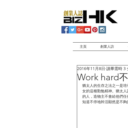
主頁
創業人訪
2016年11月8日
讀畢需時 3
Work ha
猶太人的生存之法之一是培
女的這種勤勉精神。猶太人
的人，造物主不會給他們任
知道不停地幹活顯然是不夠