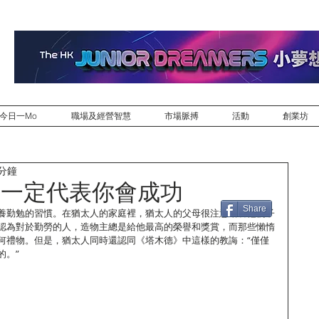
今日一Mo
職場及經營智慧
市場脈搏
活動
創業坊
 分鐘
rd不一定代表你會成功
Share
養勤勉的習慣。在猶太人的家庭裡，猶太人的父母很注意培養他們子
認為對於勤勞的人，造物主總是給他最高的榮譽和獎賞，而那些懶惰
何禮物。但是，猶太人同時還認同《塔木德》中這樣的教誨：“僅僅
的。”