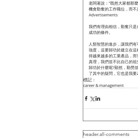
老闆著說：“既然大家都那
機會勤奮的工作職位，而不是
Advertisements
我們有理由相信，勤奮只是
成功的條件。
人類智慧的進步，讓我們有
強度，這要歸功於建立在這
得越來越多的工業產品，而
真理，我們並不比自己的祖
歸功於什麼呢?顯然，勤勞
了其中的疑問，它也是我要
標記：
career & management
header.all-comments