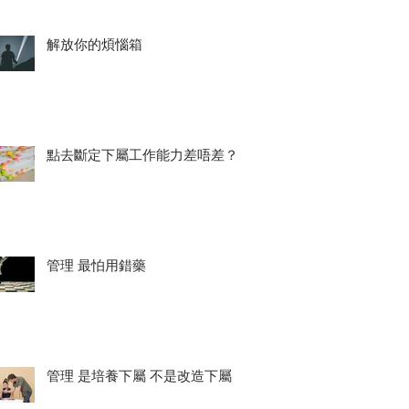
解放你的煩惱箱
點去斷定下屬工作能力差唔差？
管理 最怕用錯藥
管理 是培養下屬 不是改造下屬