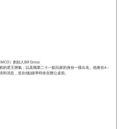
O）創始人Bill Gross
同他那糟糕的君王脾氣，以及職業二十一點玩家的身份一樣出名。他會在4：
行情和消息，並在6點鐘準時坐在辦公桌前。