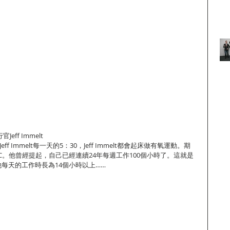
ff Immelt
f Immelt每一天的5：30，Jeff Immelt都會起床做有氧運動。期
C。他曾經提起，自己已經連續24年每週工作100個小時了。這就是
每天的工作時長為14個小時以上……