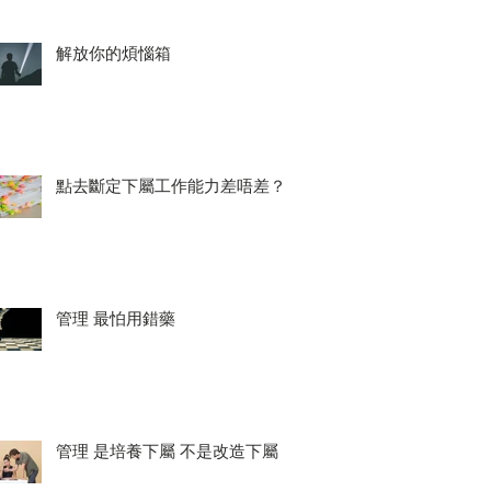
解放你的煩惱箱
點去斷定下屬工作能力差唔差？
管理 最怕用錯藥
管理 是培養下屬 不是改造下屬