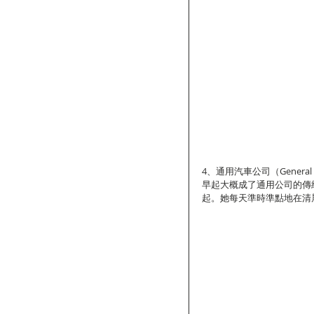
4、通用汽車公司（General 
早起大概成了通用公司的傳統，現任
起。她每天準時準點地在清