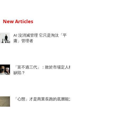
New Articles
AI 沒消滅管理 它只是淘汰「平
庸」管理者
「富不過三代」：敗於市場定人格
缺陷？
「心態」才是商業長跑的底層能力