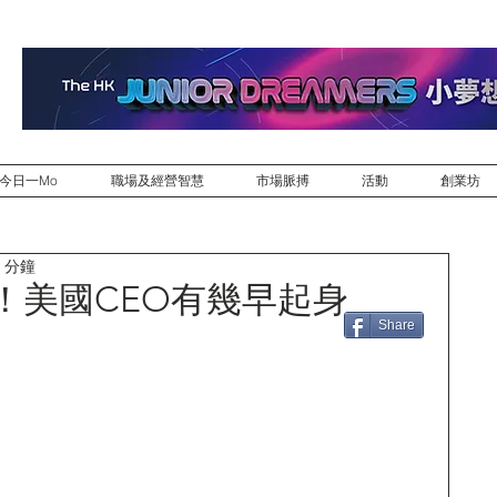
今日一Mo
職場及經營智慧
市場脈搏
活動
創業坊
 分鐘
bird！美國CEO有幾早起身
Share