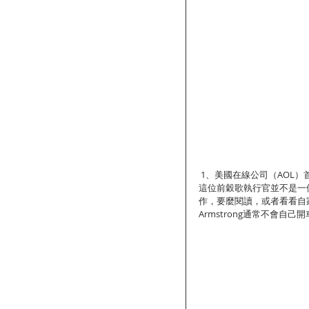
 1、美國在線公司（AOL）首席
這位前穀歌執行官並不是一位
作，要麼閱讀，或者看看自
Armstrong通常不會自