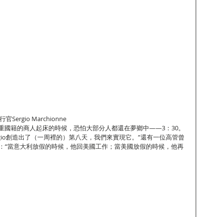
行官Sergio Marchionne
重國籍的商人起床的時候，恐怕大部分人都還在夢鄉中——3：30。
rgio創造出了（一周裡的）第八天，我們來實現它。”還有一位高管曾
中這樣說：“當意大利放假的時候，他回美國工作；當美國放假的時候，他再