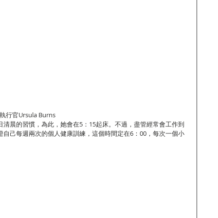
官Ursula Burns
rns每日清晨的習慣，為此，她會在5：15起床。不過，盡管經常會工作到
ns會保證自己每週兩次的個人健康訓練，這個時間定在6：00，每次一個小