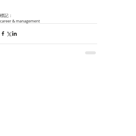
標記：
career & management
留言
撰寫留言......