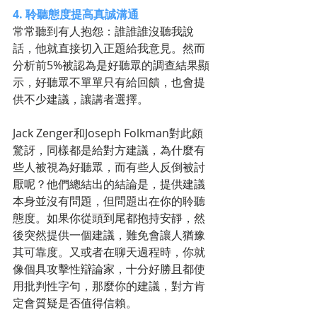
4. 聆聽態度提高真誠溝通
常常聽到有人抱怨：誰誰誰沒聽我說
話，他就直接切入正題給我意見。然而
分析前5%被認為是好聽眾的調查結果顯
示，好聽眾不單單只有給回饋，也會提
供不少建議，讓講者選擇。
Jack Zenger和Joseph Folkman對此頗
驚訝，同樣都是給對方建議，為什麼有
些人被視為好聽眾，而有些人反倒被討
厭呢？他們總結出的結論是，提供建議
本身並沒有問題，但問題出在你的聆聽
態度。如果你從頭到尾都抱持安靜，然
後突然提供一個建議，難免會讓人猶豫
其可靠度。又或者在聊天過程時，你就
像個具攻擊性辯論家，十分好勝且都使
用批判性字句，那麼你的建議，對方肯
定會質疑是否值得信賴。