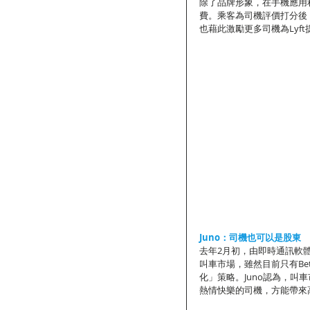
除了品牌形象，在手機應用程式
費。乘客為司機評價打分後
也藉此激勵更多司機為Lyft
Juno：司機也可以是股東
去年2月初，由即時通訊軟體Vi
叫車市場，雖然目前只有B
化」策略。Juno認為，
熱情快樂的司機，方能帶來