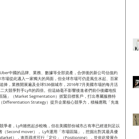
收購Uber中國的品牌、業務、數據等全部資產，合併後的新公司估值約
叫車市場從此邁入一家獨大的局面，但全球市場可仍是風生水起、百家
者追捧，業務開展遍及全球536個城市，2016年7月美國市場的每月活
是第二大競爭對手Lyft的四倍。但這絲毫不影響後進者們前仆後繼地投
（Market Segmentation）抓緊目標客戶，打出專屬服務特
ferentiation Strategy）提升企業核心競爭力，積極應戰「先進
大競爭者，Lyft雖然起步較晚，但在美國部份城市占有率已經達到足以
Second mover）， Lyft運用「市場區隔」，挖掘出對其最具優
Market），進而尋求可行「定位」（Positioning），並依此發展合