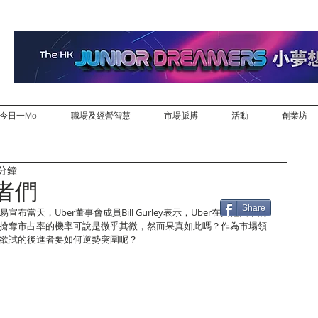
今日一Mo
職場及經營智慧
市場脈搏
活動
創業坊
 分鐘
戰者們
Share
宣布當天，Uber董事會成員Bill Gurley表示，Uber在其他國家的
手上搶奪市占率的機率可說是微乎其微，然而果真如此嗎？作為市場領
躍欲試的後進者要如何逆勢突圍呢？