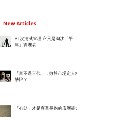
New Articles
AI 沒消滅管理 它只是淘汰「平
庸」管理者
「富不過三代」：敗於市場定人格
缺陷？
「心態」才是商業長跑的底層能力