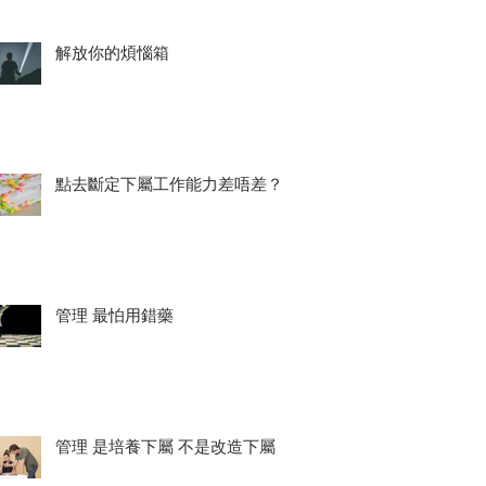
解放你的煩惱箱
點去斷定下屬工作能力差唔差？
管理 最怕用錯藥
管理 是培養下屬 不是改造下屬