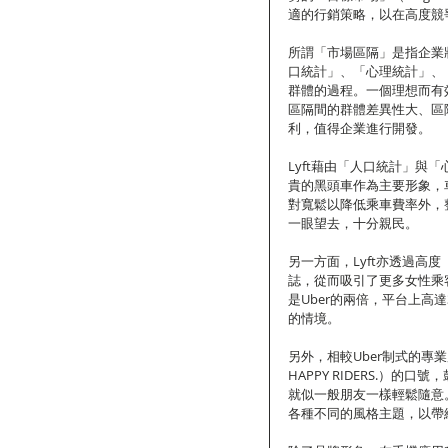
適的行銷策略，以在高度競
所謂「市場區隔」是指企業將一
口統計」、「心理統計」、「
群體的過程。一個理想而有
區隔間的群體差異性大、區
利，值得企業進行開發。
Lyft藉由「人口統計」與
貴的黑頭車作為主要形象，
對寬鬆以降低乘車費率外，
一眼望去，十分親民。
另一方面，Lyft亦透過
誌，從而吸引了更多女性乘
是Uber的兩倍，平台上高
的情境。
另外，相較Uber制式的專業服
HAPPY RIDERS.）
就似一般朋友一樣輕鬆隨意
各種不同的風格主題，以帶