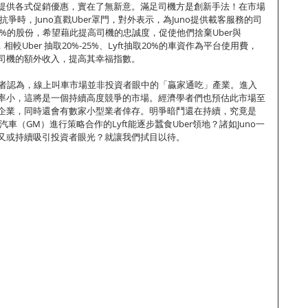
降價，提供各式促銷優惠，實在了無新意。滿足司機方是創新手法！在市場
抗爭時，Juno直戳Uber罩門，對外表示，為Juno提供載客服務的司
50%的股份，希望藉此提高司機的忠誠度，促使他們捨棄Uber與
相較Uber 抽取20%-25%、Lyft抽取20%的車資作為平台使用費，
增加司機的額外收入，提高其幸福指數。
學者認為，線上叫車市場並非投資者眼中的「贏家通吃」產業。進入
率小，這將是一個持續高度競爭的市場。經濟學者們也預估此市場至
企業，同時還會有數家小型業者倖存。明爭暗鬥還在持續，究竟是
汽車（GM）進行策略合作的Lyft能逐步蠶食Uber領地？諸如Juno一
又或持續吸引投資者眼光？就讓我們拭目以待。