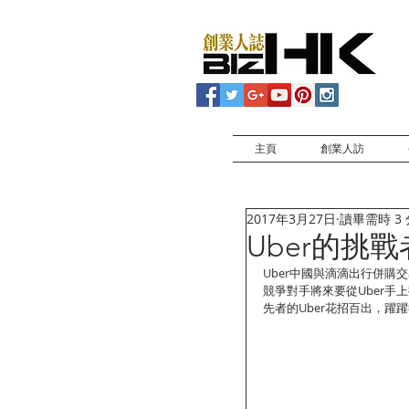
主頁
創業人訪
2017年3月27日
讀畢需時 3
Uber的挑
Uber中國與滴滴出行併購交易
競爭對手將來要從Uber
先者的Uber花招百出，躍