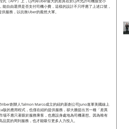
（APP）上，Lyft與Uber最大的差異在於Lyft允許司機接受小
，能自由選擇是否支付司機小費，這樣的設計不只呼應了上述口號，
提供服務，以抗衡Uber的龐然大軍。
ber創辦人Talmon Marco成立的紐約新創公司Juno進軍美國線上
eta版的應用程式，也僅在紐約提供服務，卻大膽提出另一種「差異
叫車市場不應只著眼於服務乘客，也應設身處地為司機著想。因為唯有
高品質的周到服務，也才能吸引更多人力投入。