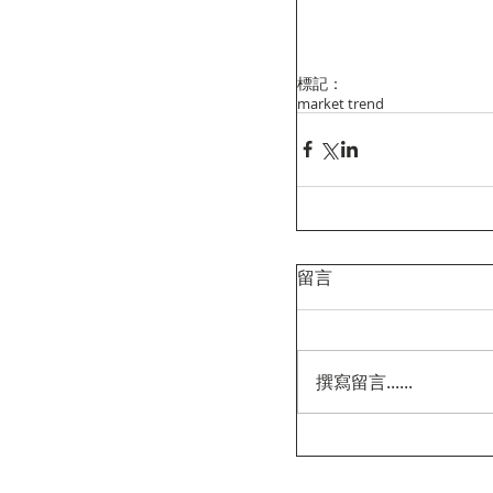
標記：
market trend
留言
撰寫留言......