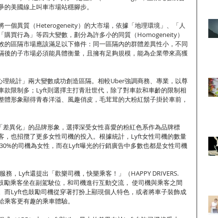
爭的美國線上叫車市場站穩腳步。
個異質（Heterogeneity）的大市場，依據「地理環境」、「人
購買行為」等四大變數，劃分為許多小的同質（Homogeneity）
效的區隔市場應該滿足以下條件：同一區隔內的群體差異性小，不同
隔後的子市場必須能具體衡量，且擁有足夠規模，能為企業帶來高獲
「心理統計」兩大變數成功創造區隔。相較Uber強調商務、專業，以尊
車款限制多；Lyft則選擇主打青壯世代，除了對車款和車齡的限制相
整體形象顯得青春洋溢、風趣俏皮，毛茸茸的大粉紅鬍子掛於車前，
高度「差異化」的品牌形象，選擇深受女性喜愛的粉紅色系作為品牌標
客，也招攬了更多女性司機的投入。根據統計，Lyft女性司機的數量
達30%的司機為女性，而在Lyft曝光的行銷廣告中多數也都是女性司機
務，Lyft還提出「歡樂司機，快樂乘客！」（HAPPY DRIVERS. 
的口號，鼓勵乘客坐在副駕駛位，和司機進行互動交流， 使司機與乘客之間
。而Lyft也鼓勵司機從穿著打扮上顯現個人特色，或者將車子裝飾成
給乘客更有趣的乘車體驗。