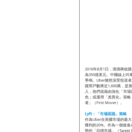
2016年8月1日，滴滴將
為350億美元。中國線上
爭鳴。Uber雖然深受投資
躍用戶數將近1,600萬，
入，他們或藉由強化「市場區隔」
色；或運用「差異化」策略（Dif
者」（First Mover）。
Lyft：「市場區隔」策略
作為Uber在美國市場的最
獲利的20%。作為一個後進者（
勢的「目標市場」（Target 