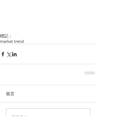
標記：
market trend
留言
撰寫留言......