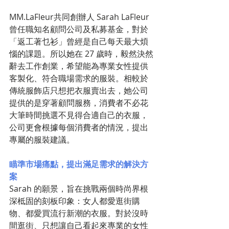
MM.LaFleur共同創辦人 Sarah LaFleur 
曾任職知名顧問公司及私募基金，對於
「返工著乜衫」曾經是自己每天最大煩
惱的課題。所以她在 27 歲時，毅然決然
辭去工作創業，希望能為專業女性提供
客製化、符合職場需求的服裝。相較於
傳統服飾店只想把衣服賣出去，她公司
提供的是穿著顧問服務，消費者不必花
大筆時間挑選不見得合適自己的衣服，
公司更會根據每個消費者的情況，提出
專屬的服裝建議。
瞄準市場痛點，提出滿足需求的解決方
案
Sarah 的願景，旨在挑戰兩個時尚界根
深柢固的刻板印象：女人都愛逛街購
物、都愛買流行新潮的衣服。對於沒時
間逛街、只想讓自己看起來專業的女性