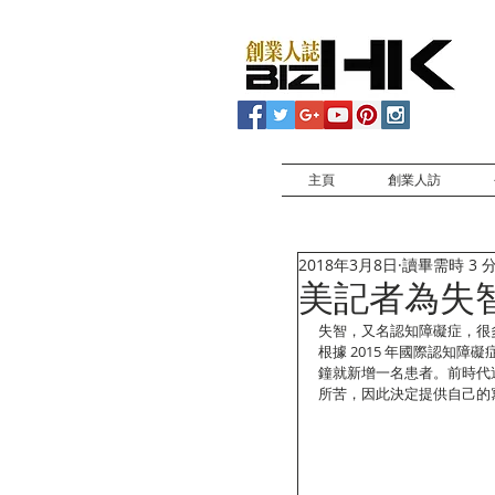
主頁
創業人訪
2018年3月8日
讀畢需時 3 
美記者為失
失智，又名認知障礙症，很
根據 2015 年國際認知障
鐘就新增一名患者。前時代週刊記
所苦，因此決定提供自己的