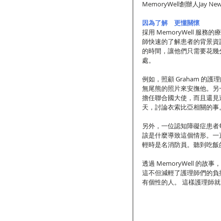
MemoryWell創辦人Jay Newt
因為了解　更懂關懷
採用 MemoryWell 
師快速的了解患者的背景資訊一
的時間，讓他們只需要花幾
處。
例如，照顧 Graham 
無尾熊的照片來安撫他。另一
擔任聯合國大使，而且還見過
天，討論衣索比亞相關的事
另外，一位認知障礙症患者
該是什麼導致這個情形。一直到
輕時是名消防員。聽到吃飯
透過 MemoryWell 
這不但減輕了護理師們的負
有個性的人。 這樣護理師