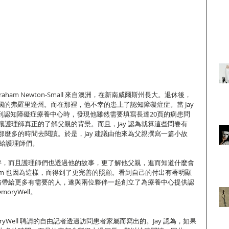
的父親 Graham Newton-Small 來自澳洲，在新南威爾斯州長大。退休後，
美國的弗羅里達州。而在那裡，他不幸的患上了認知障礙症症。當 Jay 
Graham 到認知障礙症療養中心時，發現他雖然需要填寫長達20頁的病患問
護理師真正的了解父親的背景。而且，Jay 認為就算這些問卷有
麼多的時間去閱讀。於是，Jay 建議由他來為父親撰寫一篇小故
介紹給護理師們。
好評，而且護理師們也透過他的故事，更了解他父親，進而知道什麼會
ham 也因為這樣，而得到了更完善的照顧。看到自己的付出有著明顯
服務帶給更多有需要的人，遂與兩位夥伴一起創立了為療養中心提供認
ryWell。
ryWell 聘請的自由記者透過訪問患者家屬而寫出的。Jay 認為，如果