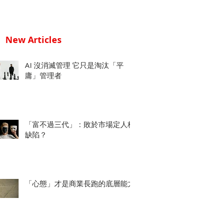
New Articles
AI 沒消滅管理 它只是淘汰「平
庸」管理者
「富不過三代」：敗於市場定人格
缺陷？
「心態」才是商業長跑的底層能力