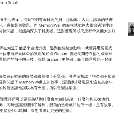
on-Small
服務的療養中心表示，由於它們有著極高的員工流動率，因此，讓新的護理
直都是個難題。而 MemoryWell 的服務就能夠大量節省護理師
分鐘閱讀，就能夠深入了解患者。這對護理師或病患都帶來極大的好
的護理師在知道了他是來自澳洲後，遇到他情緒激動時，就懂得用袋鼠或
位來自衣索比亞的護理師知道 Graham 曾經長期待在他的國家裡
他們的前任國王後，就對 Graham 更尊敬，而且願意與他一起聊
。
每次聽到吃飯的鈴聲都會變得十分緊張。護理師嘗試了很久都不知道
閱讀了 MemoryWell 上的故事，護理師才發現原來這名患者年
的鈴聲會讓他誤以為有火警，所以會變得緊張。
的故事，護理師們可以更容易猜到什麼會刺激到患者，什麼能夠安撫他們。
擔，同時也讓護理師了解到，眼前的患者就和他們一樣，是有故事、
就更願意付出時間，讓患者得到更好的照顧。