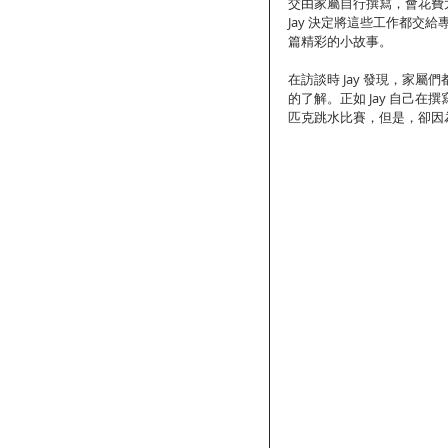
交由家屬自行撰寫，會花費
Jay 決定將這些工作都交
篇精彩的小故事。
在訪談時 Jay 發現，家
的了解。正如 Jay 自己在
匹克跳水比賽，但是，卻因