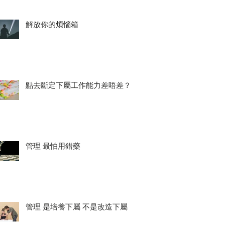
解放你的煩惱箱
點去斷定下屬工作能力差唔差？
管理 最怕用錯藥
管理 是培養下屬 不是改造下屬