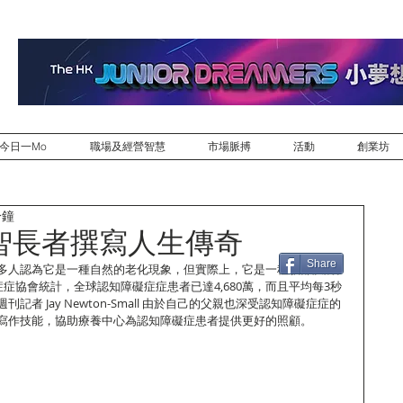
今日一Mo
職場及經營智慧
市場脈搏
活動
創業坊
分鐘
智長者撰寫人生傳奇
Share
多人認為它是一種自然的老化現象，但實際上，它是一種腦部疾病。
礙症症協會統計，全球認知障礙症症患者已達4,680萬，而且平均每3秒
者 Jay Newton-Small 由於自己的父親也深受認知障礙症症的
寫作技能，協助療養中心為認知障礙症患者提供更好的照顧。