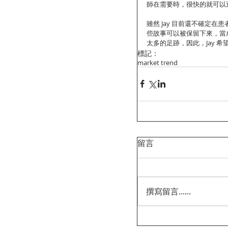
師在需要時，很快的就可以
雖然 Jay 目前還不確定
些故事可以被保留下來，當
太多的足跡，因此，Jay 希望
標記：
market trend
留言
撰寫留言......