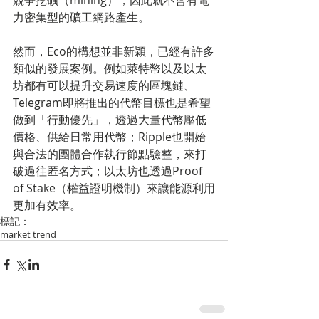
競爭挖礦（mining），因此就不會有電
力密集型的礦工網路產生。
然而，Eco的構想並非新穎，已經有許多
類似的發展案例。例如萊特幣以及以太
坊都有可以提升交易速度的區塊鏈、
Telegram即將推出的代幣目標也是希望
做到「行動優先」，透過大量代幣壓低
價格、供給日常用代幣；Ripple也開始
與合法的團體合作執行節點驗整，來打
破過往匿名方式；以太坊也透過Proof 
of Stake（權益證明機制）來讓能源利用
更加有效率。
標記：
market trend