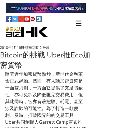
2018年4月16日
讀畢需時 2 分鐘
Bitcoin的挑戰 Uber推Eco加
密貨幣
隨著近年加密貨幣熱炒，新世代金融革
命正式起動。然而，有人話加密貨幣是
一面雙刃劍，一方面它提供了充足隱蔽
性，亦可免卻及降低匯兌交易費用；但
與此同時，它亦有著挖礦、耗電、甚至
涉及詐欺的可能性。為了打造一款便
利、及時、打破國界的的交易工具，
Uber共同創辦人Garrett Camp宣布推