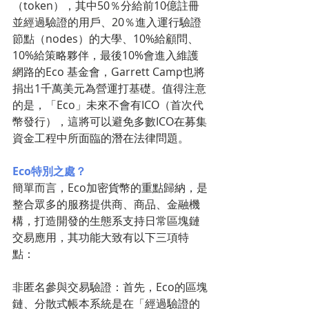
（token），其中50％分給前10億註冊
並經過驗證的用戶、20％進入運行驗證
節點（nodes）的大學、10%給顧問、
10%給策略夥伴，最後10%會進入維護
網路的Eco 基金會，Garrett Camp也將
捐出1千萬美元為營運打基礎。值得注意
的是，「Eco」未來不會有ICO（首次代
幣發行），這將可以避免多數ICO在募集
資金工程中所面臨的潛在法律問題。
Eco特別之處？
簡單而言，Eco加密貨幣的重點歸納，是
整合眾多的服務提供商、商品、金融機
構，打造開發的生態系支持日常區塊鏈
交易應用，其功能大致有以下三項特
點：
非匿名參與交易驗證：首先，Eco的區塊
鏈、分散式帳本系統是在「經過驗證的