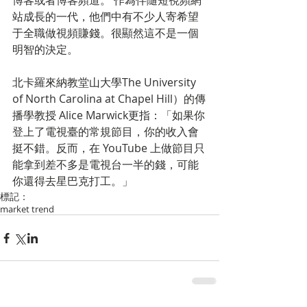
博客或者博客頻道。 作為伴隨短視頻網
站成長的一代，他們中有不少人寄希望
于全職做視頻賺錢。很顯然這不是一個
明智的決定。
北卡羅來納教堂山大學The University 
of North Carolina at Chapel Hill）的傳
播學教授 Alice Marwick更指：「如果你
登上了電視臺的常規節目，你的收入會
挺不錯。反而，在 YouTube 上做節目只
能拿到差不多是電視台一半的錢，可能
你還得去星巴克打工。」
標記：
market trend