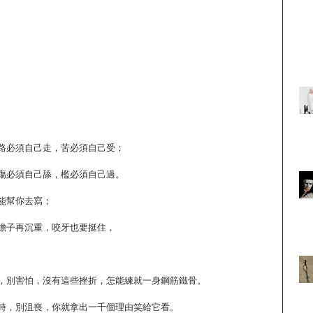
路必須自己走，苦必須自己受；
傷必須自己舔，檻必須自己過。
能幫你去寫；
擔子再沉重，咬牙也要挺住，
，別害怕，沒有這些挫折，怎能練就一身鋼筋鐵骨。
時，別沮喪，你就拿出一千個理由笑給它看。