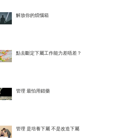
解放你的煩惱箱
點去斷定下屬工作能力差唔差？
管理 最怕用錯藥
管理 是培養下屬 不是改造下屬