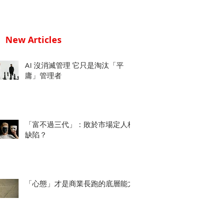
New Articles
AI 沒消滅管理 它只是淘汰「平
庸」管理者
「富不過三代」：敗於市場定人格
缺陷？
「心態」才是商業長跑的底層能力