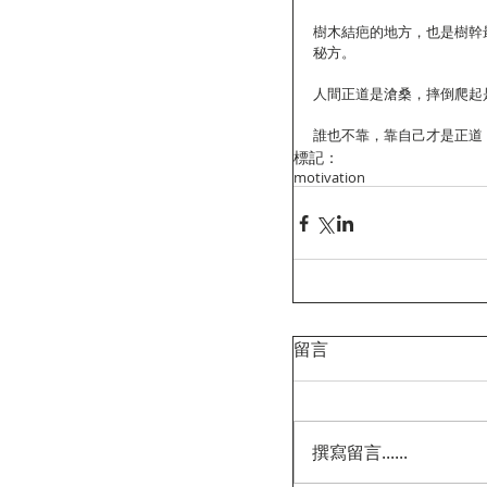
樹木結疤的地方，也是樹幹
秘方。
人間正道是滄桑，摔倒爬起
誰也不靠，靠自己才是正道
標記：
motivation
留言
撰寫留言......