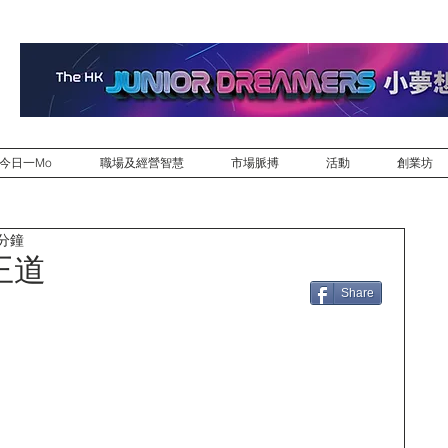
今日一Mo
職場及經營智慧
市場脈搏
活動
創業坊
 分鐘
王道
Share