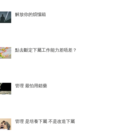
解放你的煩惱箱
點去斷定下屬工作能力差唔差？
管理 最怕用錯藥
管理 是培養下屬 不是改造下屬