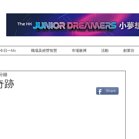
今日一Mo
職場及經營智慧
市場脈搏
活動
創業坊
 分鐘
奇跡
Share