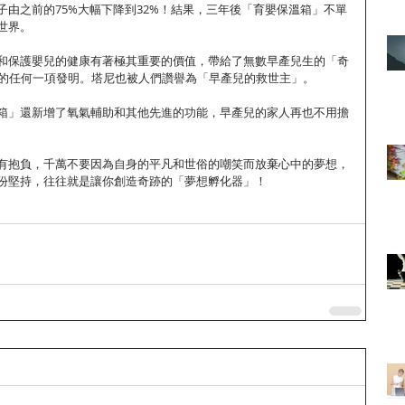
子由之前的75%大幅下降到32%！結果，三年後「育嬰保溫箱」不單
世界。
和保護嬰兒的健康有著極其重要的價值，帶給了無數早產兒生的「奇
紀的任何一項發明。塔尼也被人們讚譽為「早產兒的救世主」。
箱」還新增了氧氣輔助和其他先進的功能，早產兒的家人再也不用擔
有抱負，千萬不要因為自身的平凡和世俗的嘲笑而放棄心中的夢想，
份堅持，往往就是讓你創造奇跡的「夢想孵化器」！