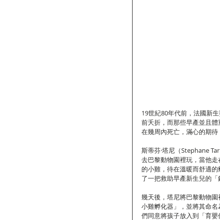
19世紀80年代前，法國
前夭折，而那些早產並且體
在幾周內死亡，滿心的期待
斯蒂芬·塔尼（Stephane
去巴黎動物園裡玩，當他走
的小雞，待在溫暖而舒適的
了一把救助早產新生兒的「
幾天後，塔尼將巴黎動物園
小雞孵化器」，並將其命名
們同意將孩子放入到「育嬰