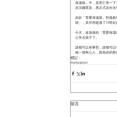
保溫箱」中，其死亡率一下
在法國普及，再正式走向全
由於「育嬰保溫箱」對挽救
跡」，其作用超過了19世
今天，改進後的「育嬰保溫
心失去孩子了。
誰都可以有夢想，誰都可以
做一個有心人，因為你的那
標記：
motivation
留言