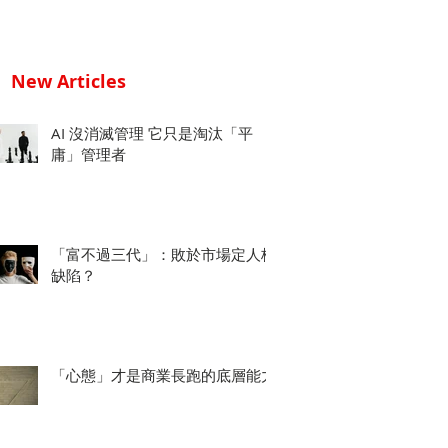
New Articles
AI 沒消滅管理 它只是淘汰「平
庸」管理者
「富不過三代」：敗於市場定人格
缺陷？
「心態」才是商業長跑的底層能力