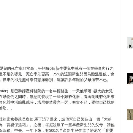
新生嬰兒的死亡率非常高，平均每5個新生嬰兒中就有一個在學會爬行之
重不足的嬰兒，死亡率則更高，75%的這類新生兒因為體溫過低，會
，換來的卻是無可奈何悲痛離別，這讓許多年輕的父母痛苦不已。
 Tarnier）是巴黎婦產科醫院的一名年輕醫生，一天他帶著3歲大的女兒
在動物們之間時，無意間發現了一些小雞孵化器，看著剛剛孵化出來
孵化器中活蹦亂跳時，塔尼突然靈光一閃，興奮不已，覺得自己找到
鑰匙」。
裡的家禽養殖員奧迪·馬丁請了過來，請他幫自己製造出一個「大的
為「育嬰保溫箱」。之後，塔尼說服了一些早產新生兒的父母，請他
保溫箱」中去。一年下來，有500名早產新生兒住進了塔尼的「育嬰