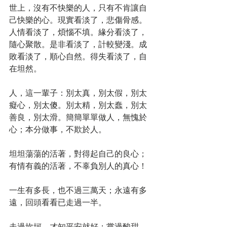
世上，沒有不快樂的人，只有不肯讓自
己快樂的心。現實看淡了，悲傷骨感。
人情看淡了，煩惱不填。緣分看淡了，
隨心聚散。是非看淡了，計較變淺。成
敗看淡了，順心自然。得失看淡了，自
在坦然。
人，這一輩子：別太真，別太假，別太
癡心，別太傻。別太精，別太蠢，別太
善良，別太滑。簡簡單單做人，無愧於
心；本分做事，不欺於人。
坦坦蕩蕩的活著，對得起自己的良心；
有情有義的活著，不辜負別人的真心！
一生有多長，也不過三萬天；永遠有多
遠，回頭看看已走過一半。
走過坎坷，才知平安就好；嘗過酸甜，