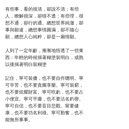
有些事，看的很清，卻說不清；有些
人，瞭解很深，卻猜不透；有些理，很
想不通，卻行的通。總想世界純澈，卻
事與願違，總想事情圓滿，卻不隨心
願，總想人心純粹，卻是一廂情願。
人到了一定年齡，漸漸地悟透了一些東
西：年輕的時候揣著糊塗裝明白，成熟
以後揣著明白裝糊塗
記住，寧可裝傻，也不要自作聰明。寧
可辛苦，也不要貪圖享樂。寧可裝窮，
也不要炫耀財富。寧可吃虧，也不要占
小便宜。寧可平庸，也不要沽名釣譽。
寧可自信，也不要盲目悲觀。甯要健
康，也不要功名利祿。寧可勤奮，也不
能無所事事。