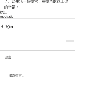
了。給生活一個拐彎，在拐角處遇上你
的幸福！
標記：
motivation
留言
撰寫留言......