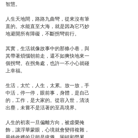
智慧。
人生天地間，路路九曲彎，從來沒有筆
直的。水能直至大海，就是因為它巧妙
地避開所有障礙，不斷拐彎前行。
其實，生活就像故事中的那條小巷，與
其帶著煩惱朝前走，還不如爽快地來一
個拐彎。在拐角處，也許一不小心就碰
上幸福。
生活，太忙，人生，太累。放一放，手
中活，停一停，眼前事，身體，是自己
的，工作，是大家的。從容入世，清淡
出塵，未嘗不是活著的至高境界。
人生的初衷一旦偏離方向，被虛榮掩
飾，讓浮華蒙眼，心境就會變得複雜，
最終收穫的只能是疲憊、困頓和勞累。