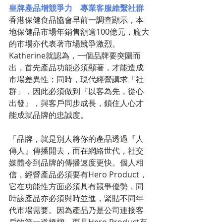
皇牌產品增競爭力　專業客服維繫社群
香港保健食品協會早前一調查顯示，本
地保健品市場年銷售額逾100億元，龐大
的市場亦代表著市場競爭激烈。
Katherine就認為，一個品牌要突圍而
出，首先產品功能必須顯著，才能造成
市場差異性；同時，現代經營講求「社
群」，因此必須做到『以客為先，從心
出發』，與客戶同步成長，鎖住人心才
能成就品牌的忠誠度。
「品牌，就是別人將你的產品透過『人
傳人』傳播開去，而在網絡世代，社交
媒體令到品牌的傳播速度更快。個人相
信，經營產品必須要有Hero Product，
它在功能性方面必須具有競爭優勢，同
時該產品亦必須與時並進，緊貼不同年
代市場需要。因為產品乃是公司連接客