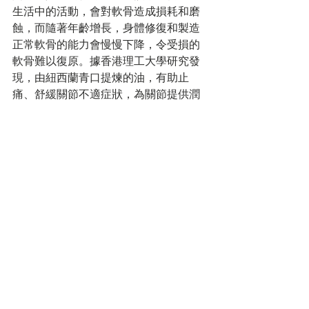
生活中的活動，會對軟骨造成損耗和磨
蝕，而隨著年齡增長，身體修復和製造
正常軟骨的能力會慢慢下降，令受損的
軟骨難以復原。據香港理工大學研究發
現，由紐西蘭青口提煉的油，有助止
痛、舒緩關節不適症狀，為關節提供潤
滑作用，抵抗日常活動對關節所造成的
壓力。
視力寶
現代人手機不離手，白天工作要回覆
email及whatsapp，晚上又煲劇、網