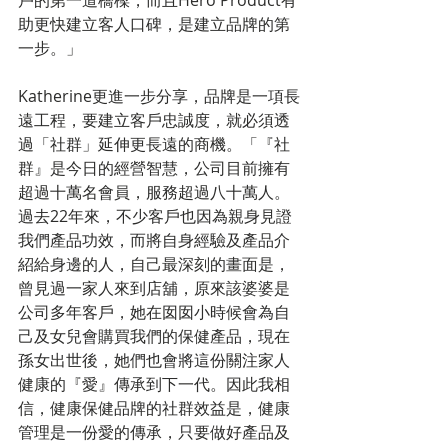
戶的第一道橋樑，而且Hero Product有
助更快建立客人口碑，是建立品牌的第
一步。」
Katherine更進一步分享，品牌是一項長
遠工程，要建立客戶忠誠度，就必須透
過「社群」延伸更長遠的商機。「『社
群』是今日的經營智慧，公司目前擁有
超過十萬名會員，服務超過八十萬人。
過去22年來，不少客戶也因為親身見證
我們產品功效，而將自身經驗及產品介
紹給身邊的人，自己最深刻的畫面是，
曾見過一家人來到店舖，原來該婆婆是
公司多年客戶，她在囡囡小時候會為自
己及女兒會購買我們的保健產品，現在
孫女出世後，她們也會將這份關注家人
健康的『愛』傳承到下一代。因此我相
信，健康保健品牌的社群效益是，健康
管理是一份愛的傳承，只要做好產品及