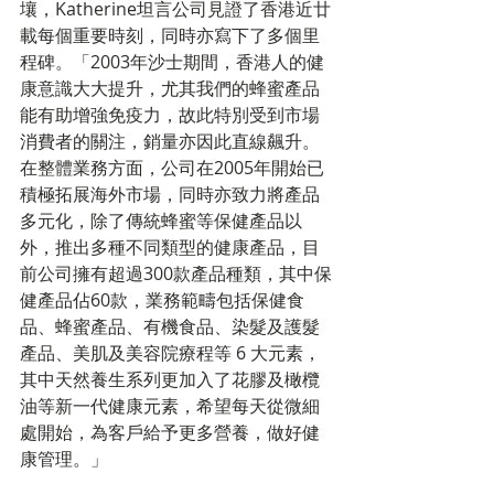
壤，Katherine坦言公司見證了香港近廿
載每個重要時刻，同時亦寫下了多個里
程碑。「2003年沙士期間，香港人的健
康意識大大提升，尤其我們的蜂蜜產品
能有助增強免疫力，故此特別受到市場
消費者的關注，銷量亦因此直線飆升。
在整體業務方面，公司在2005年開始已
積極拓展海外市場，同時亦致力將產品
多元化，除了傳統蜂蜜等保健產品以
外，推出多種不同類型的健康產品，目
前公司擁有超過300款產品種類，其中保
健產品佔60款，業務範疇包括保健食
品、蜂蜜產品、有機食品、染髮及護髮
產品、美肌及美容院療程等 6 大元素，
其中天然養生系列更加入了花膠及橄欖
油等新一代健康元素，希望每天從微細
處開始，為客戶給予更多營養，做好健
康管理。」