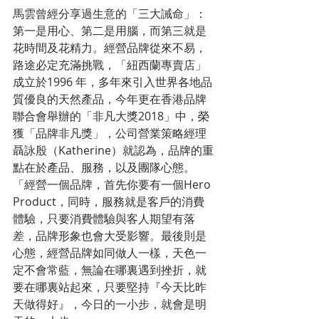
馬雲曾經分享過生意的「三大誡命」：
第一是用心、第二是用腦，而第三就是
花時間及花精力。經營品牌從來不易，
路途必定充滿挑戰，「紐西蘭專賣店」
成立於1996 年，多年來引入世界各地品
質優良的天然產品，今年更在香港品牌
聯合會舉辦的「非凡大獎2018」中，榮
獲「品牌非凡獎」，公司營業策略經理
聶詠殷（Katherine）就認為，品牌的重
點在於產品、服務，以及團隊心態。
「經營一個品牌，首先你要有一個Hero 
Product，同時，服務就是客戶的消費
體驗，只要消費體驗與客人期望有落
差，品牌形象也會大受影響。最後則是
心態，經營品牌如同做人一樣，天色一
定不會常藍，無論在哪裏遇到挫折，就
要在哪裏站起來，只要堅持『今天比昨
天做得好』，今日的一小步，就會是明