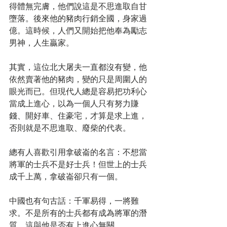
得體無完膚，他們說這是不思進取自甘
墮落。後來他的豬肉行銷全國，身家過
億。這時候，人們又開始把他奉為勵志
男神，人生贏家。
其實，這位北大屠夫一直都沒有變，他
依然賣著他的豬肉，變的只是周圍人的
眼光而已。但現代人總是容易把功利心
當成上進心，以為一個人只有努力賺
錢、開好車、住豪宅，才算是求上進，
否則就是不思進取、廢柴的代表。
總有人喜歡引用拿破崙的名言：不想當
將軍的士兵不是好士兵！但世上的士兵
成千上萬，拿破崙卻只有一個。
中國也有句古話：千軍易得，一將難
求。不是所有的士兵都有成為將軍的潛
質，這與他是否有上進心無關。