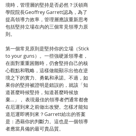
境時，管理層的堅持是否必然？沃頓商
學院院長Geoffrey Garrett認為，為了
提高領導力效率，管理層應該重新思考
包括堅持立場在內的三個常見領導力原
則。
第一個常見原則是堅持你的立場（Stick 
to your guns）。一些強硬派領導者，
在面對重重困難時，仍會堅持自己的核
心觀點和戰略，這樣做能顯示出他在逆
境之下的實力、勇氣和承諾。不過，如
果你的堅持被證明是錯誤的，就該「知
道甚麼時候堅持，知道甚麼時候放
棄…」， 表現最佳的領導者們通常都會
在厄運到來之前做出改變。怎樣才能知
道厄運即將到來？Garrett給出的答案
是：憑藉你的判斷力。這也是一個領導
者應當具備的最可貴品質。