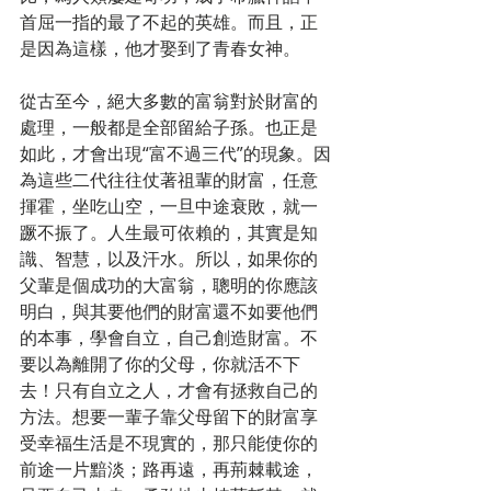
首屈一指的最了不起的英雄。而且，正
是因為這樣，他才娶到了青春女神。
從古至今，絕大多數的富翁對於財富的
處理，一般都是全部留給子孫。也正是
如此，才會出現“富不過三代”的現象。因
為這些二代往往仗著祖輩的財富，任意
揮霍，坐吃山空，一旦中途衰敗，就一
蹶不振了。人生最可依賴的，其實是知
識、智慧，以及汗水。所以，如果你的
父輩是個成功的大富翁，聰明的你應該
明白，與其要他們的財富還不如要他們
的本事，學會自立，自己創造財富。不
要以為離開了你的父母，你就活不下
去！只有自立之人，才會有拯救自己的
方法。想要一輩子靠父母留下的財富享
受幸福生活是不現實的，那只能使你的
前途一片黯淡；路再遠，再荊棘載途，