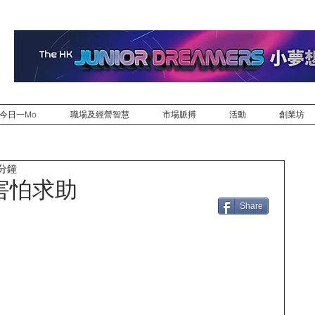
今日一Mo
職場及經營智慧
市場脈搏
活動
創業坊
 分鐘
害怕求助
Share