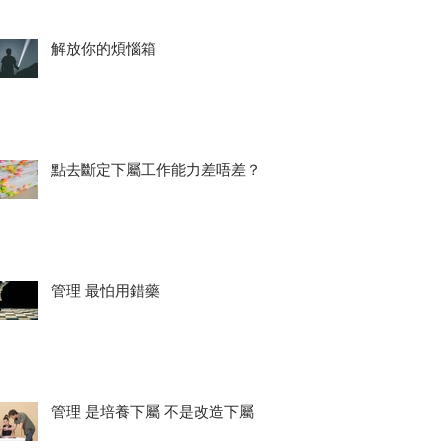
解放你的煩惱箱
點去斷定下屬工作能力差唔差？
管理 最怕用錯藥
管理 是培養下屬 不是改造下屬