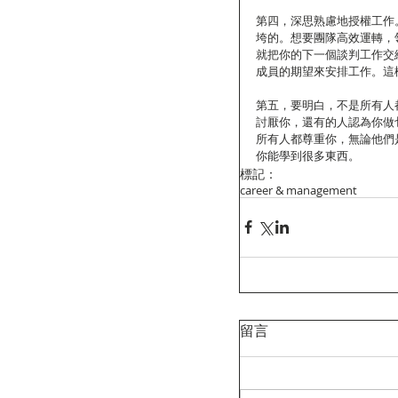
第四，深思熟慮地授權工作
垮的。想要團隊高效運轉，
就把你的下一個談判工作交
成員的期望來安排工作。這
第五，要明白，不是所有人
討厭你，還有的人認為你做
所有人都尊重你，無論他們
你能學到很多東西。
標記：
career & management
留言