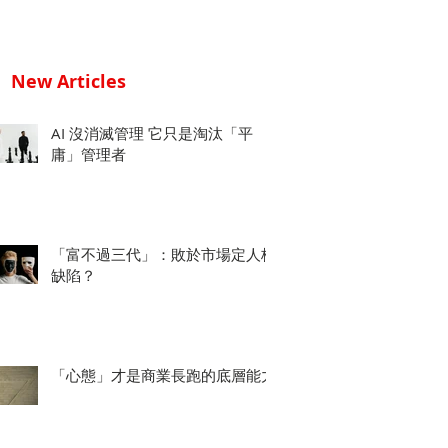
New Articles
AI 沒消滅管理 它只是淘汰「平
庸」管理者
「富不過三代」：敗於市場定人格
缺陷？
「心態」才是商業長跑的底層能力