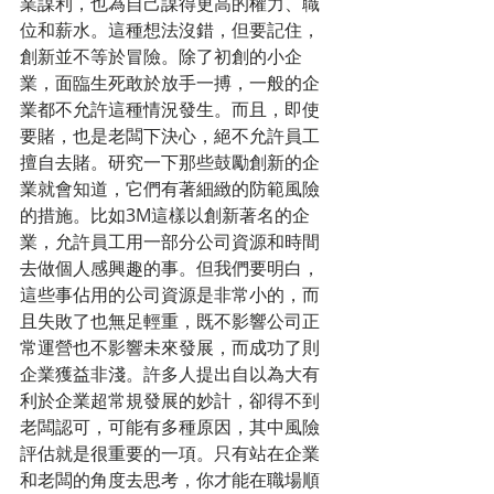
業謀利，也為自己謀得更高的權力、職
位和薪水。這種想法沒錯，但要記住，
創新並不等於冒險。除了初創的小企
業，面臨生死敢於放手一搏，一般的企
業都不允許這種情況發生。而且，即使
要賭，也是老闆下決心，絕不允許員工
擅自去賭。研究一下那些鼓勵創新的企
業就會知道，它們有著細緻的防範風險
的措施。比如3M這樣以創新著名的企
業，允許員工用一部分公司資源和時間
去做個人感興趣的事。但我們要明白，
這些事佔用的公司資源是非常小的，而
且失敗了也無足輕重，既不影響公司正
常運營也不影響未來發展，而成功了則
企業獲益非淺。許多人提出自以為大有
利於企業超常規發展的妙計，卻得不到
老闆認可，可能有多種原因，其中風險
評估就是很重要的一項。只有站在企業
和老闆的角度去思考，你才能在職場順