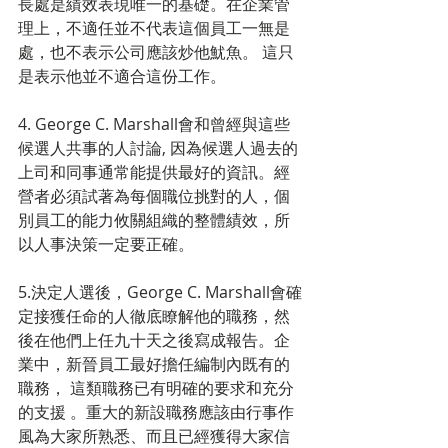
長處是績效表現唯一的基礎。在企業管
理上，不適任並不代表這個員工一無是
處，也不表示公司應該炒他魷魚。 這只
是表示他並不適合這份工作。
4. George C. Marshall會和曾經與這些
候選人共事的人討論, 因為候選人過去的
上司和同事通常能提供最好的資訊。經
營者必須試著為每個職位挑對的人，個
別員工的能力攸關組織的整體績效，所
以人事決策一定要正確。
5.決定人選後，George C. Marshall會確
定接獲任命的人徹底瞭解他的職務，然
後在他們上任九十天之後寫成報告。企
業中，新晉員工最好擔任編制內既有的
職務， 這類職務已有明確的要求和充分
的支援 。重大的新設職務應該由行事作
風為大家所熟悉、而且已經獲得大家信