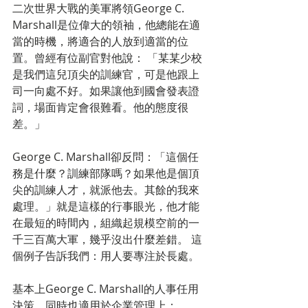
二次世界大戰的美軍將領George C. 
Marshall是位偉大的領袖，他總能在適
當的時機，將適合的人放到適當的位
置。曾經有位副官對他說： 「某某少校
是我們這兒頂尖的訓練官，可是他跟上
司一向處不好。如果讓他到國會發表證
詞，場面肯定會很難看。他的態度很
差。」
George C. Marshall卻反問：「這個任
務是什麼？訓練部隊嗎？如果他是個頂
尖的訓練人才，就派他去。其餘的我來
處理。」就是這樣的行事眼光，他才能
在最短的時間內，組織起規模空前的一
千三百萬大軍，幾乎沒出什麼差錯。 這
個例子告訴我們：用人要專注於長處。
基本上George C. Marshall的人事任用
決策，同時也適用於企業管理上：