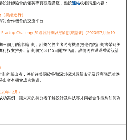
港設計師協會的領英專頁觀看講座，點按
連結
收看講座內容：
對平台（持續進行）
探討合作機會的交流平台
ram & Startup Challenge加速器計劃及初創挑戰計劃（2020年7月至10
期三個月的訓練計劃。計劃的勝出者將有機會把他們的計劃書帶到美
進行投案推介。計劃將於5月15日開放申請。詳情將在透過香港設計
團
戰計劃的勝出者，將前往美國矽谷和深圳探討最新市況及營商議題並進
勝出者有機會成功集資。
2020年12月）
成功案例，讓未來的持分者了解設計及科技專才兩者合作能夠如何為