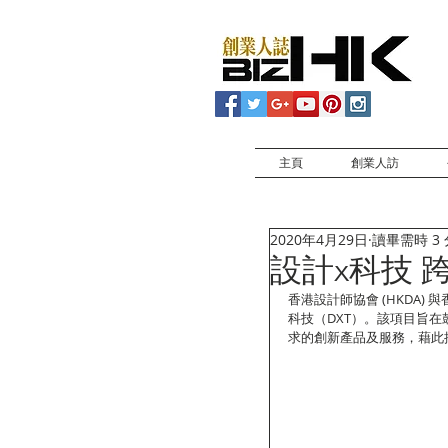
主頁
創業人訪
2020年4月29日
讀畢需時 3
設計x科技 
香港設計師協會 (HKDA)
科技（DXT）。該項目旨
求的創新產品及服務，藉此