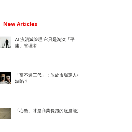
New Articles
AI 沒消滅管理 它只是淘汰「平
庸」管理者
「富不過三代」：敗於市場定人格
缺陷？
「心態」才是商業長跑的底層能力