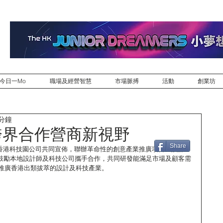
今日一Mo
職場及經營智慧
市場脈搏
活動
創業坊
 分鐘
跨界合作營商新視野
Share
 與香港科技園公司共同宣佈，聯辦革命性的創意產業推廣項目 – 設計x 
在鼓勵本地設計師及科技公司攜手合作，共同研發能滿足市場及顧客需
推廣香港出類拔萃的設計及科技產業。