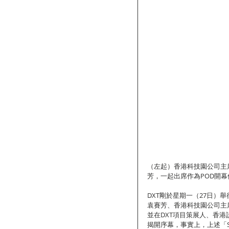
（左起）香港科技園公司主
芳，一起出席作為POD開
DXT剛於星期一（27日）舉
袁賽芳、香港科技園公司主
並在DXT項目策展人、香
揭開序幕，事實上，上述「S