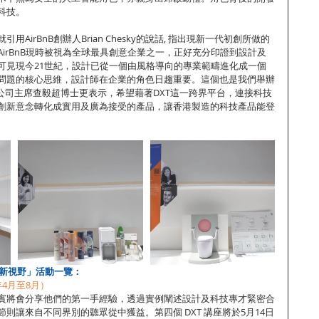
科技。
AirBnB創辦人Brian Chesky的說話, 指出現新一代初創所做的
irBnB現時被視為全球最具創意企業之一，正好充分印證到設計及
可見現今21世紀，設計已從一個由風格導向的專業範疇進化成一個
問題的核心思維，設計師在企業的角色日趨重要。這個也是我們舉辦
園公司主席查毅超博士更表示，希望藉著DXT這一跨界平台，連接科技
創新意念轉化成實用及廣為接受的產品，讓香港製造的科技產品能登
商新視野」活動一覽：
20年4月至8月）
賓將會分享他們的第一手經驗，透過實例闡述設計及科技專才緊密合
則讓來自不同界別的聽眾從中獲益。第四個 DXT 講座將於5月14日