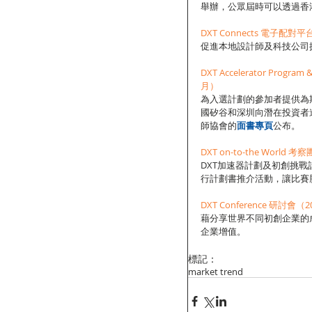
舉辦，公眾屆時可以透過香
DXT Connects 電子配
促進本地設計師及科技公司
DXT Accelerator Prog
月）
為入選計劃的參加者提供為
國矽谷和深圳向潛在投資者
師協會的
面書專頁
公布。
DXT on-to-the World 考察
DXT加速器計劃及初創挑
行計劃書推介活動，讓比賽
DXT Conference 研討會（
藉分享世界不同初創企業的
企業增值。
標記：
market trend