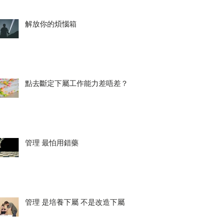
解放你的煩惱箱
點去斷定下屬工作能力差唔差？
管理 最怕用錯藥
管理 是培養下屬 不是改造下屬