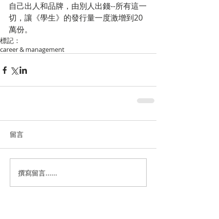
自己出人和品牌，由別人出錢--所有這一
切，讓《學生》的發行量一度激增到20
萬份。　
標記：
career & management
留言
撰寫留言......