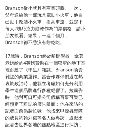
Branson從小就具有商業頭腦。一次，
父母送給他一部玩具電動小火車，他自
己動手改裝小火車，提高車速，並定下
每人2塊巧克力餅乾作為門票價格，請小
朋友觀看。結果，一連半個月，
Branson都不愁沒有餅乾吃。　　
17歲時，Branson終於離開學校，拿著
老媽給的4英鎊贊助在一個狹窄的地下室
裡創建了《學生》雜誌。Branson負責
雜誌的商業運作。當合作夥伴們還在熱
衷於政治時，他就在考慮如何充分利用
學生這個品牌進行多種經營了。拉廣告
時，他對可口可樂公司假稱百事可樂已
經預定了雜誌的廣告版面；他在來訪的
記者面前偽裝忙碌；他找來甲殼蟲樂隊
的成員約翰列儂等名人做專訪，還派出
記者去世界各地的熱點地區進行採訪，