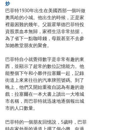
炒　
巴菲特1930年出生在美國西部一個叫做
奧馬哈的小城。他出生的時候，正是家
裡最困難的幾年。父親霍華德巴菲特投
資股票血本無歸，家裡生活非常拮据，
為了省下一點咖啡錢，母親甚至不去參
加她教堂朋友的聚會。　　
巴菲特自小就覺得數字是非常有趣的東
西，並顯示了超常的數位記憶能力。他
能整個下午和小夥伴拉塞爾一起，記錄
街道上來來往往的汽車牌照號碼。到了
晚上，他們又開始重複自認為有趣的遊
戲：拉塞爾在一本大書上讀出一大堆城
市名稱，而巴菲特就迅速地逐個報出城
市的人口數量。　　
巴菲特的一個朋友回憶說，5歲時，巴菲
特在家外面的過道上擺了個小攤，向過