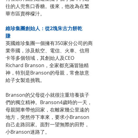
往的人兜售口香糖。後來，他改為在繁
華市區賣檸檬汁。　　
維珍集團創始人：從2塊朱古力餅乾
賺　　
英國維珍集團一個擁有350家分公司的商
業帝國，涉及航空、電信、火車、信用
卡等多個領域，其創始人及CEO 
Richard Branson，全家都充滿冒險精
神，特別是Branson的母親，常會故意
給子女製造挑戰。　　
Branson的父母從小就很注重培養孩子
們的獨立精神。Branson4歲時的一天，
母親開車帶他回家，在離家幾公里遠的
地方，突然停下車來，要求小Branson
自己走路回家。面對一望無際的田野，
小Branson迷路了。　　