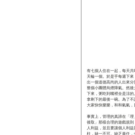
有七個人住在一起，每天共
天輪一個。於是乎每週下來
出一個道德高尚的人出來分
整個小團體烏煙障氣。然後
下來，粥吃到嘴裡全是涼的
拿剩下的最後一碗。為了不
大家快快樂樂，和和氣氣，
事實上，管理的真諦在「理
後取」那樣合理的遊戲規則
人利益，並且要讓個人利益
柱，缺一不可。缺乏責任，