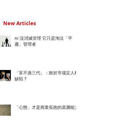
New Articles
AI 沒消滅管理 它只是淘汰「平
庸」管理者
「富不過三代」：敗於市場定人格
缺陷？
「心態」才是商業長跑的底層能力