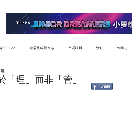
今日一Mo
職場及經營智慧
市場脈搏
活動
創業坊
分鐘
在於「理」而非「管」
Share