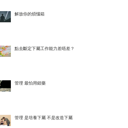
解放你的煩惱箱
點去斷定下屬工作能力差唔差？
管理 最怕用錯藥
管理 是培養下屬 不是改造下屬