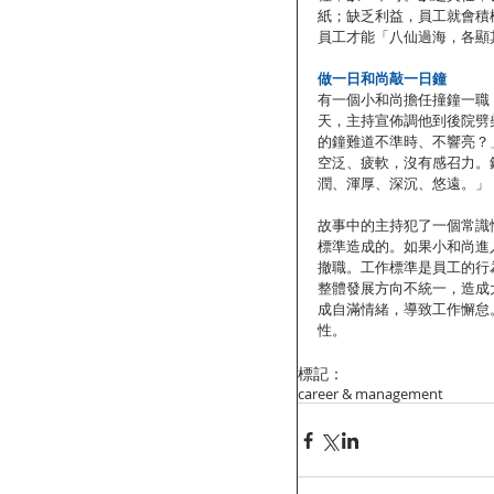
紙；缺乏利益，員工就會積
員工才能「八仙過海，各顯
做一日和尚敲一日鐘
有一個小和尚擔任撞鐘一職
天，主持宣佈調他到後院劈
的鐘難道不準時、不響亮？
空泛、疲軟，沒有感召力。
潤、渾厚、深沉、悠遠。」
故事中的主持犯了一個常識
標準造成的。如果小和尚進
撤職。工作標準是員工的行
整體發展方向不統一，造成
成自滿情緒，導致工作懈怠
性。
標記：
career & management