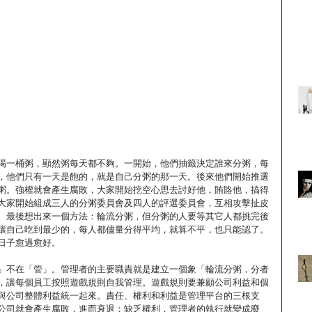
喝一桶粥，顯然粥每天都不夠。一開始，他們抽籤決定誰來分粥，每
，他們只有一天是飽的，就是自己分粥的那一天。後來他們開始推選
粥。強權就會產生腐敗，大家開始挖空心思去討好他，賄賂他，搞得
大家開始組成三人的分粥委員會及四人的評選委員會，互相攻擊扯皮
。最後想出來一個方法：輪流分粥，但分粥的人要等其它人都挑完後
讓自己吃到最少的，每人都儘量分得平均，就算不平，也只能認了。
日子愈過愈好。
」不在「管」。管理者的主要職責就是建立一個象「輪流分粥，分者
，讓每個員工按照遊戲規則自我管理。遊戲規則要兼顧公司利益和個
與公司整體利益統一起來。責任、權利和利益是管理平台的三根支
公司就會產生腐敗，進而衰退；缺乏權利，管理者的執行就變成廢