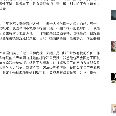
極性下降，消極怠工。只有管理者把「責、權、利」的平台搭建好，
其能」。
，半年下來，覺得無聊之極，「做一天和尚撞一天鐘」而已。有一
柴挑水，原因是他不能勝任撞鐘一職。小和尚很不服氣地問：「我撞
」老主持耐心地告訴他：「你撞的鐘雖然很準時、也很響亮，但鐘聲
鐘聲是要喚醒沉迷的眾生，因此，撞出的鐘聲不僅要洪亮，而且要圓
性管理錯誤，「做一天和尚撞一天鐘」是由於主持沒有提前公佈工作
入寺院的當天就明白撞鐘的標準和重要性，我想他也不會因怠工而被
為指南和考核依據。缺乏工作標準，往往導致員工的努力方向與公司
大量的人力和物力資源浪費。因為缺乏參照物，時間久了員工容易形
。制定工作標準儘量做到數字化，要與考核聯繫起來，注意可操作