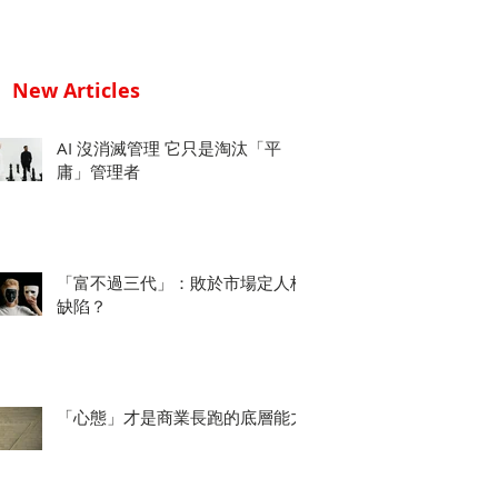
New Articles
AI 沒消滅管理 它只是淘汰「平
庸」管理者
「富不過三代」：敗於市場定人格
缺陷？
「心態」才是商業長跑的底層能力