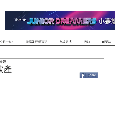
今日一Mo
職場及經營智慧
市場脈搏
活動
創業坊
 分鐘
破產
Share