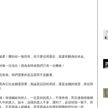
破產！哪怕你一無所有，但只要信用還在，就還有翻身的本金。
的每一次信任！因為有時候我們只有一次機會！
也有假。我們需要的是品質而不是數量。
因為它比金錢還貴重，無論是話語的承諾，還是金錢的借貸，當信用
！
錢！肯借錢給你的人，一定是你的貴人；不僅肯借，而且連個借條都
人中的貴人。如今，這樣的貴人不多，遇到了，必須珍惜一輩子。所
人，不是因為人家錢多，而是因為在你遇到困難時想拉你一把。