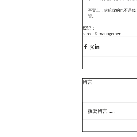
事實上，借給你的也不是錢
資。
標記：
career & management
留言
撰寫留言......