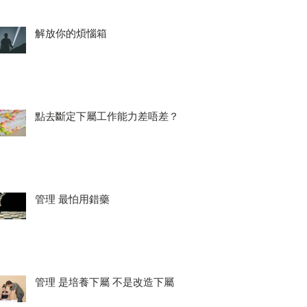
解放你的煩惱箱
點去斷定下屬工作能力差唔差？
管理 最怕用錯藥
管理 是培養下屬 不是改造下屬