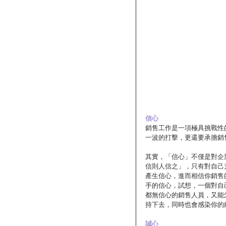
信心
銷售工作是一項極具挑戰性
一波的打擊，更還要承擔銷
其實，「信心」不僅是對企
信則人信之」，只有對自己
產生信心，進而相信你銷售
手的信心，試想，一個對自
都無信心的銷售人員，又能
持下去，同時也會感染你的
誠心