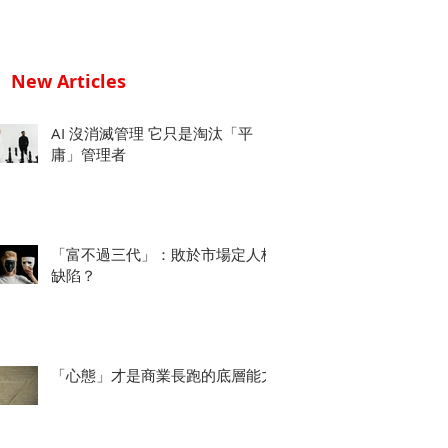
New Articles
AI 沒消滅管理 它只是淘汰「平
庸」管理者
「富不過三代」：敗於市場定人格
缺陷？
「心態」才是商業長跑的底層能力