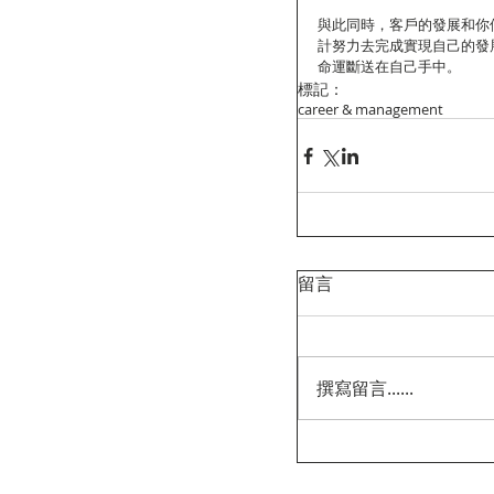
與此同時，客戶的發展和你
計努力去完成實現自己的發
命運斷送在自己手中。
標記：
career & management
留言
撰寫留言......