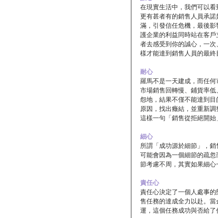
在現實生活中，我們可以看
更有甚者有的銷售人員承諾
滿，引發信任危機，最後影
護企業的利益同時站在客戶
者去感受到你的誠心，一次
樣才能達到銷售人員的最終
耐心
羅馬不是一天建成，而任何
市場銷售回轉慢、鋪貨率低
怨地，結果不僅不能達到目
原因，找出癥結，並重新調
這樣一句「銷售從拒絕開始
細心
所謂「成功源於細節」，銷
可能會因為一個細節的疏忽
節考慮不周，其實如果細心
責任心
責任心決定了一個人處事的
售任務的達成全力以赴。當
運，這個任務成功與否給了