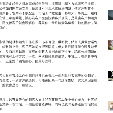
到有許多銷售人員為完成銷售任務，採用哄、騙的方式讓客戶提貨，
如何如何開空頭支票，結果卻不兌現承諾解決問題，使客戶對其不
響銷售，客戶不予以配合，市場工作難度進一步加大。事實上，在維
立場上考慮問題，誠心為客戶服務説明客戶發展，是最讓客戶和消費
、兩次後客戶就會理解你、尊重你，最終轉變為積極主動的配合，這
目的。
市場的開發和銷售工作進展，亦不可能一蹴而就，銷售人員常會碰到
、銷售難上量、客戶不聽從指揮等問題，但如果只懂浮躁心理及怨天
的，反而越來越遭，而有的銷售人員則會耐下性子，認真分析問題的
整方法和工作方式，一次、兩次最終取得成功。事實上，在銷售中有
」，正是對「銷售耐心」的最好詮釋。
售人員在市場工作中我們經常也會發現一個創意非常完美的促銷案，
而失敗，一次客戶的談判，可能會因為一句話而告吹，究其原因是細
一點就會是另一種情況。
態度，只有責任心的銷售人員才能在其銷售工作中盡心盡力，對其銷
企業將一塊市場、一個任務交給你時，同時也意味著將這個市場的命
你，