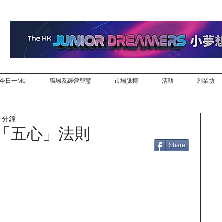
今日一Mo
職場及經營智慧
市場脈搏
活動
創業坊
 分鐘
es的「五心」法則
Share