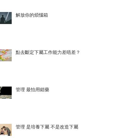
解放你的煩惱箱
點去斷定下屬工作能力差唔差？
管理 最怕用錯藥
管理 是培養下屬 不是改造下屬