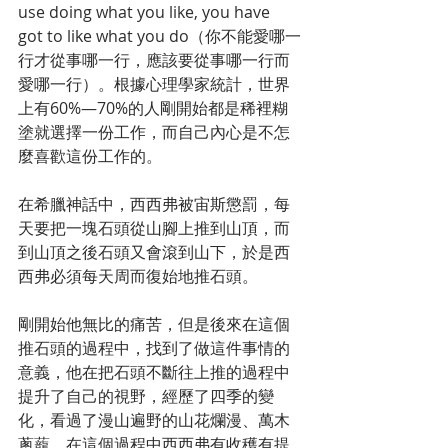
use doing what you like, you have 
got to like what you do（你不能愛哪一
行才從事哪一行，應該要從事哪一行而
愛哪一行）。根據心理學家統計，世界
上有60%—70%的人剛開始都是稀裡糊
塗就選擇一份工作，而自己內心是不怎
麼喜歡這份工作的。
在希臘神話中，西西弗被宙斯懲罰，每
天要把一塊石頭從山腳上推到山頂，而
到山頂之後石頭又會滾到山下，於是西
西弗必須每天周而復始地推石頭。
剛開始他無比的痛苦，但是後來在這個
推石頭的過程中，找到了做這件事情的
意義，他在把石頭不斷往上推的過程中
提升了自己的視野，經歷了四季的變
化，看過了漫山遍野的山花爛漫、萬木
蔥蘢。在這個過程中西西弗有收穫有提