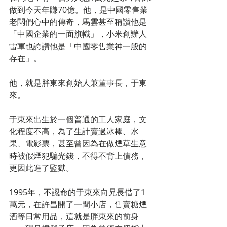
做到今天年賺70億。他，是中國零售業
老闆們心中的傳奇，馬雲甚至稱讚他是
「中國企業的一面旗幟」，小米創辦人
雷軍也誇讚他是「中國零售業神一般的
存在」。
他，就是胖東來創始人兼董事長，于東
來。
于東來出生於一個普通的工人家庭，文
化程度不高，為了生計賣過冰棒、水
果、電影票，甚至曾因為在做煙草生意
時被假煙犯騙光錢，不得不背上債務，
更因此進了監獄。
1995年，不認命的于東來向兄長借了1
萬元，在許昌開了一間小店，售賣糖煙
酒等日常用品，這就是胖東來的前身