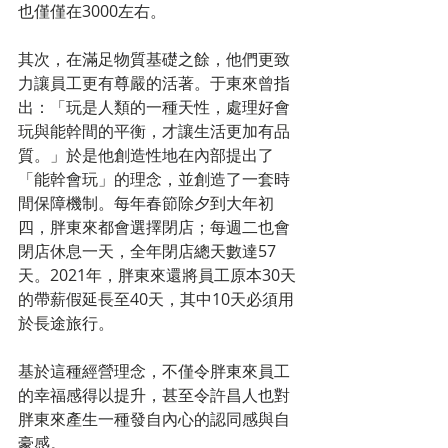
也僅僅在3000左右。
其次，在滿足物質基礎之餘，他們更致
力讓員工更有尊嚴的活著。于東來曾指
出：「玩是人類的一種天性，處理好會
玩與能幹間的平衡，才讓生活更加有品
質。」於是他創造性地在內部提出了
「能幹會玩」的理念，並創造了一套時
間保障機制。每年春節除夕到大年初
四，胖東來都會選擇閉店；每週二也會
閉店休息一天，全年閉店總天數達57
天。2021年，胖東來還將員工原本30天
的帶薪假延長至40天，其中10天必須用
於長途旅行。
基於這種經營理念，不僅令胖東來員工
的幸福感得以提升，甚至令許昌人也對
胖東來產生一種發自內心的認同感與自
豪感。