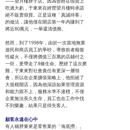
——望月樓胖子店。因為曾經在假貨上
吃過大虧，于東來在經營望月樓時承諾
絕不販賣假貨。正是這種「真誠待客」
的做法，讓他僅在開店第一年內賺到了
將近80萬元，一舉還清債務。
然而，到了1998年，由於一次當地無業
遊民和商店員工的爭吵，導致前者報復
性縱火，不僅將價值三百萬的店鋪付之
一炬，更帶走了8條生命。歷經了這次磨
難，于東來對社會責任有更深一層領
會，所以在企業擴張策略上，他拒絕了
大規模開店，因為他深諳如果管理資源
和能力跟不上，服務水準不達標，不僅
企業無法長久生存，員工也在工作中找
不到樂趣，結果只是得失客人。
顧客永遠在心中
有人稱胖東來是零售業的「海底撈」。