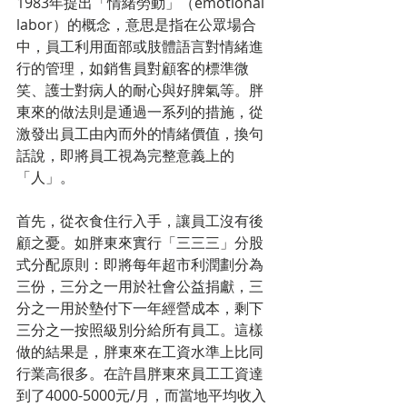
1983年提出「情緒勞動」（emotional 
labor）的概念，意思是指在公眾場合
中，員工利用面部或肢體語言對情緒進
行的管理，如銷售員對顧客的標準微
笑、護士對病人的耐心與好脾氣等。胖
東來的做法則是通過一系列的措施，從
激發出員工由內而外的情緒價值，換句
話說，即將員工視為完整意義上的
「人」。
首先，從衣食住行入手，讓員工沒有後
顧之憂。如胖東來實行「三三三」分股
式分配原則：即將每年超市利潤劃分為
三份，三分之一用於社會公益捐獻，三
分之一用於墊付下一年經營成本，剩下
三分之一按照級別分給所有員工。這樣
做的結果是，胖東來在工資水準上比同
行業高很多。在許昌胖東來員工工資達
到了4000-5000元/月，而當地平均收入