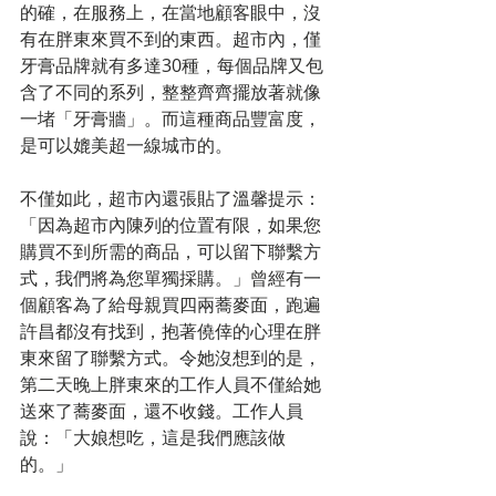
的確，在服務上，在當地顧客眼中，沒
有在胖東來買不到的東西。超市內，僅
牙膏品牌就有多達30種，每個品牌又包
含了不同的系列，整整齊齊擺放著就像
一堵「牙膏牆」。而這種商品豐富度，
是可以媲美超一線城市的。
不僅如此，超市內還張貼了溫馨提示：
「因為超市內陳列的位置有限，如果您
購買不到所需的商品，可以留下聯繫方
式，我們將為您單獨採購。」曾經有一
個顧客為了給母親買四兩蕎麥面，跑遍
許昌都沒有找到，抱著僥倖的心理在胖
東來留了聯繫方式。令她沒想到的是，
第二天晚上胖東來的工作人員不僅給她
送來了蕎麥面，還不收錢。工作人員
說：「大娘想吃，這是我們應該做
的。」