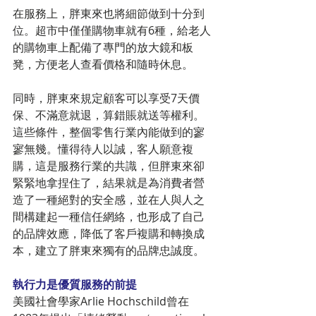
在服務上，胖東來也將細節做到十分到
位。超市中僅僅購物車就有6種，給老人
的購物車上配備了專門的放大鏡和板
凳，方便老人查看價格和隨時休息。
同時，胖東來規定顧客可以享受7天價
保、不滿意就退，算錯賬就送等權利。
這些條件，整個零售行業內能做到的寥
寥無幾。懂得待人以誠，客人願意複
購，這是服務行業的共識，但胖東來卻
緊緊地拿捏住了，結果就是為消費者營
造了一種絕對的安全感，並在人與人之
間構建起一種信任網絡，也形成了自己
的品牌效應，降低了客戶複購和轉換成
本，建立了胖東來獨有的品牌忠誠度。
執行力是優質服務的前提
美國社會學家Arlie Hochschild曾在